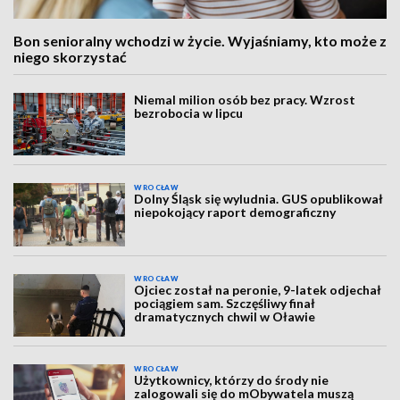
Bon senioralny wchodzi w życie. Wyjaśniamy, kto może z
niego skorzystać
Niemal milion osób bez pracy. Wzrost
bezrobocia w lipcu
WROCŁAW
Dolny Śląsk się wyludnia. GUS opublikował
niepokojący raport demograficzny
WROCŁAW
Ojciec został na peronie, 9-latek odjechał
pociągiem sam. Szczęśliwy finał
dramatycznych chwil w Oławie
WROCŁAW
Użytkownicy, którzy do środy nie
zalogowali się do mObywatela muszą