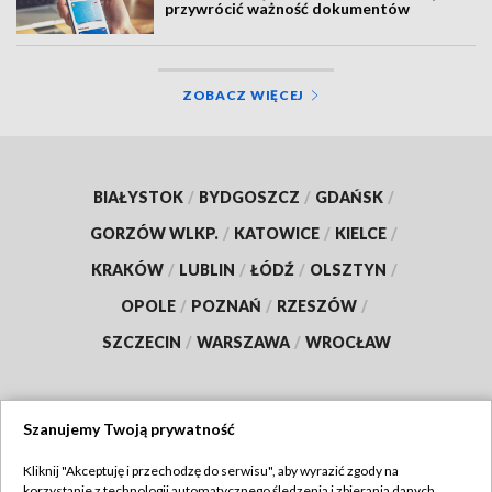
przywrócić ważność dokumentów
ZOBACZ WIĘCEJ
BIAŁYSTOK
/
BYDGOSZCZ
/
GDAŃSK
/
GORZÓW WLKP.
/
KATOWICE
/
KIELCE
/
KRAKÓW
/
LUBLIN
/
ŁÓDŹ
/
OLSZTYN
/
OPOLE
/
POZNAŃ
/
RZESZÓW
/
SZCZECIN
/
WARSZAWA
/
WROCŁAW
Szanujemy Twoją prywatność
Dołącz do nas:
Kliknij "Akceptuję i przechodzę do serwisu", aby wyrazić zgody na
korzystanie z technologii automatycznego śledzenia i zbierania danych,