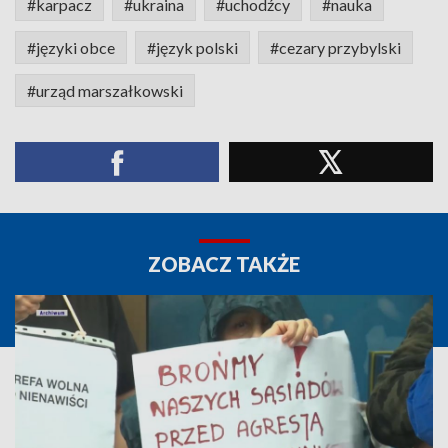
#karpacz
#ukraina
#uchodźcy
#nauka
#języki obce
#język polski
#cezary przybylski
#urząd marszałkowski
ZOBACZ TAKŻE