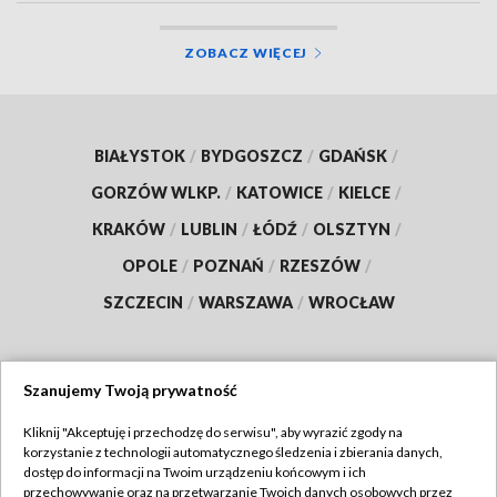
ZOBACZ WIĘCEJ
BIAŁYSTOK
/
BYDGOSZCZ
/
GDAŃSK
/
GORZÓW WLKP.
/
KATOWICE
/
KIELCE
/
KRAKÓW
/
LUBLIN
/
ŁÓDŹ
/
OLSZTYN
/
OPOLE
/
POZNAŃ
/
RZESZÓW
/
SZCZECIN
/
WARSZAWA
/
WROCŁAW
Szanujemy Twoją prywatność
Dołącz do nas:
Kliknij "Akceptuję i przechodzę do serwisu", aby wyrazić zgody na
korzystanie z technologii automatycznego śledzenia i zbierania danych,
TVP
dostęp do informacji na Twoim urządzeniu końcowym i ich
Abonament TVP
przechowywanie oraz na przetwarzanie Twoich danych osobowych przez