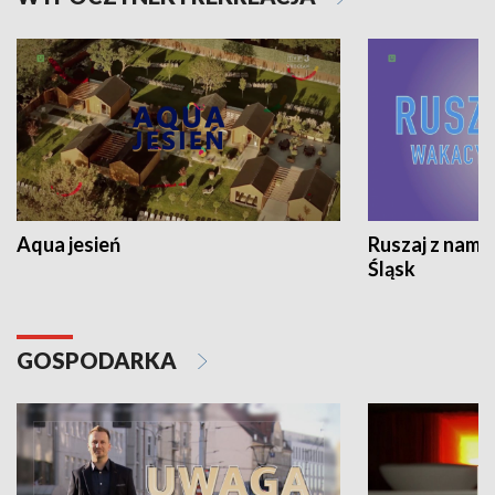
Aqua jesień
Ruszaj z nami
Śląsk
GOSPODARKA