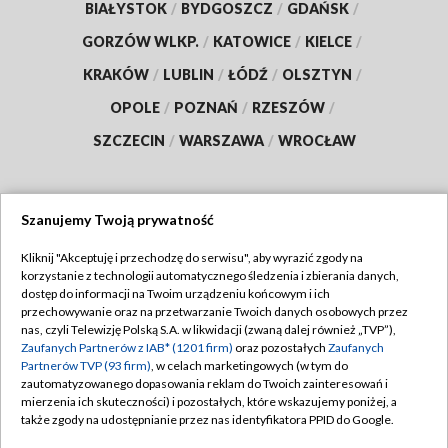
BIAŁYSTOK
/
BYDGOSZCZ
/
GDAŃSK
/
GORZÓW WLKP.
/
KATOWICE
/
KIELCE
/
KRAKÓW
/
LUBLIN
/
ŁÓDŹ
/
OLSZTYN
/
OPOLE
/
POZNAŃ
/
RZESZÓW
/
SZCZECIN
/
WARSZAWA
/
WROCŁAW
Szanujemy Twoją prywatność
Dołącz do nas:
Kliknij "Akceptuję i przechodzę do serwisu", aby wyrazić zgody na
korzystanie z technologii automatycznego śledzenia i zbierania danych,
TVP
dostęp do informacji na Twoim urządzeniu końcowym i ich
Abonament TVP
przechowywanie oraz na przetwarzanie Twoich danych osobowych przez
Regulamin TVP
nas, czyli Telewizję Polską S.A. w likwidacji (zwaną dalej również „TVP”),
Emisja w TVP
Polityka prywatności
Zaufanych Partnerów z IAB* (1201 firm)
oraz pozostałych
Zaufanych
Partnerów TVP (93 firm)
, w celach marketingowych (w tym do
Centrum informacji TVP
Moje zgody
zautomatyzowanego dopasowania reklam do Twoich zainteresowań i
mierzenia ich skuteczności) i pozostałych, które wskazujemy poniżej, a
Naziemna Telewizja Cyfrowa
Pomoc
także zgody na udostępnianie przez nas identyfikatora PPID do Google.
Sklep TVP
Biuro reklamy