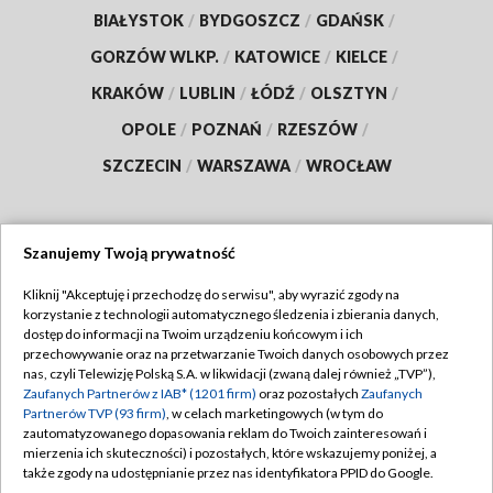
BIAŁYSTOK
/
BYDGOSZCZ
/
GDAŃSK
/
GORZÓW WLKP.
/
KATOWICE
/
KIELCE
/
KRAKÓW
/
LUBLIN
/
ŁÓDŹ
/
OLSZTYN
/
OPOLE
/
POZNAŃ
/
RZESZÓW
/
SZCZECIN
/
WARSZAWA
/
WROCŁAW
Szanujemy Twoją prywatność
Dołącz do nas:
Kliknij "Akceptuję i przechodzę do serwisu", aby wyrazić zgody na
korzystanie z technologii automatycznego śledzenia i zbierania danych,
TVP
dostęp do informacji na Twoim urządzeniu końcowym i ich
Abonament TVP
przechowywanie oraz na przetwarzanie Twoich danych osobowych przez
Regulamin TVP
nas, czyli Telewizję Polską S.A. w likwidacji (zwaną dalej również „TVP”),
Emisja w TVP
Polityka prywatności
Zaufanych Partnerów z IAB* (1201 firm)
oraz pozostałych
Zaufanych
Partnerów TVP (93 firm)
, w celach marketingowych (w tym do
Centrum informacji TVP
Moje zgody
zautomatyzowanego dopasowania reklam do Twoich zainteresowań i
mierzenia ich skuteczności) i pozostałych, które wskazujemy poniżej, a
Naziemna Telewizja Cyfrowa
Pomoc
także zgody na udostępnianie przez nas identyfikatora PPID do Google.