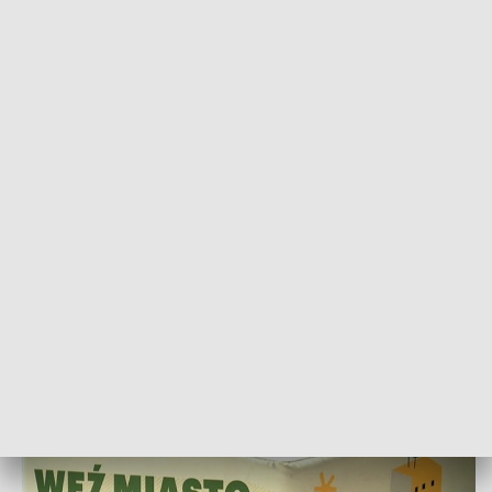
POWRÓT DO
WROCŁAW
TVP REGIONY
Pomysłowi na start! Rusza kolejna edycja
„Mikrograntów”
2022-05-02
Monika Drążewska; bko