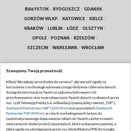
BIAŁYSTOK
/
BYDGOSZCZ
/
GDAŃSK
/
GORZÓW WLKP.
/
KATOWICE
/
KIELCE
/
KRAKÓW
/
LUBLIN
/
ŁÓDŹ
/
OLSZTYN
/
OPOLE
/
POZNAŃ
/
RZESZÓW
/
SZCZECIN
/
WARSZAWA
/
WROCŁAW
Szanujemy Twoją prywatność
Dołącz do nas:
Kliknij "Akceptuję i przechodzę do serwisu", aby wyrazić zgody na
korzystanie z technologii automatycznego śledzenia i zbierania danych,
TVP
dostęp do informacji na Twoim urządzeniu końcowym i ich
Abonament TVP
przechowywanie oraz na przetwarzanie Twoich danych osobowych przez
Regulamin TVP
nas, czyli Telewizję Polską S.A. w likwidacji (zwaną dalej również „TVP”),
Emisja w TVP
Polityka prywatności
Zaufanych Partnerów z IAB* (1201 firm)
oraz pozostałych
Zaufanych
Partnerów TVP (93 firm)
, w celach marketingowych (w tym do
Centrum informacji TVP
Moje zgody
zautomatyzowanego dopasowania reklam do Twoich zainteresowań i
mierzenia ich skuteczności) i pozostałych, które wskazujemy poniżej, a
Naziemna Telewizja Cyfrowa
Pomoc
także zgody na udostępnianie przez nas identyfikatora PPID do Google.