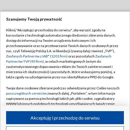
Szanujemy Twoją prywatność
Dołącz do nas:
Kliknij "Akceptuję i przechodzę do serwisu", aby wyrazić zgody na
korzystanie z technologii automatycznego śledzenia i zbierania danych,
TVP
dostęp do informacji na Twoim urządzeniu końcowym i ich
Abonament TVP
przechowywanie oraz na przetwarzanie Twoich danych osobowych przez
Regulamin TVP
nas, czyli Telewizję Polską S.A. w likwidacji (zwaną dalej również „TVP”),
Emisja w TVP
Polityka prywatności
Zaufanych Partnerów z IAB* (1201 firm)
oraz pozostałych
Zaufanych
Partnerów TVP (93 firm)
, w celach marketingowych (w tym do
Centrum informacji TVP
Moje zgody
zautomatyzowanego dopasowania reklam do Twoich zainteresowań i
mierzenia ich skuteczności) i pozostałych, które wskazujemy poniżej, a
Naziemna Telewizja Cyfrowa
Pomoc
także zgody na udostępnianie przez nas identyfikatora PPID do Google.
Sklep TVP
Biuro reklamy
Twoje dane osobowe zbierane podczas odwiedzania przez Ciebie naszych
Rada Programowa
Kontakt
poszczególnych serwisów
zwanych dalej „Portalem”, w tym informacje
zapisywane za pomocą technologii takich jak: pliki cookie, sygnalizatory
System NOS
WWW lub innych podobnych technologii umożliwiających świadczenie
dopasowanych i bezpiecznych usług, personalizację treści oraz reklam,
Informacje o nadawcy
Kanały
udostępnianie funkcji mediów społecznościowych oraz analizowanie
Akceptuję i przechodzę do serwisu
ruchu w Internecie.
Program dla prasy
©2026 Telewizja Polska S.A. w likwidacji
Biuro Reklamy