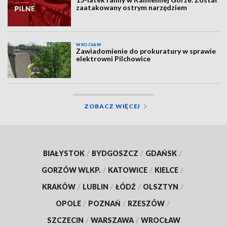
zaatakowany ostrym narzędziem
WROCŁAW
Zawiadomienie do prokuratury w sprawie
elektrowni Pilchowice
ZOBACZ WIĘCEJ
BIAŁYSTOK
/
BYDGOSZCZ
/
GDAŃSK
/
GORZÓW WLKP.
/
KATOWICE
/
KIELCE
/
KRAKÓW
/
LUBLIN
/
ŁÓDŹ
/
OLSZTYN
/
OPOLE
/
POZNAŃ
/
RZESZÓW
/
SZCZECIN
/
WARSZAWA
/
WROCŁAW