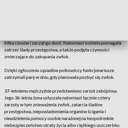
stanie częściowego rozkładu. Wskazywało to, że do zgonu
doszło kilka dni wcześniej.
Ustalono, że mieszkaniec Chocianowa został zabity w
wyniku kłótni z zatrzymanym małżeństwem. Gospodarz
uderzył i przewrócił pokrzywdzonego, następnie zadał mu
kilka ciosów i zaczął go dusić. Natomiast kobieta pomagała
zatrzeć ślady przestępstwa, a także podjęła czynności
zmierzające do zakopania zwłok.
Dzięki zgłoszeniu sąsiadów polkowiccy funkcjonariusze
zatrzymali parę w dniu, gdy planowała pozbyć się zwłok.
37-letniemu mężczyźnie przedstawiono zarzut zabójstwa.
Jego 36-letnia żona usłyszała natomiast łącznie cztery
zarzuty w tym znieważenia zwłok, zatarcia śladów
przestępstwa, niepowiadomienia organów ścigania i
nieudzielenia pomocy osobie narażonej na bezpośrednie
niebezpieczeństwo utraty życia albo ciężkiego uszczerbku