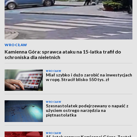
WROCŁAW
Kamienna Góra: sprawca ataku na 15-latka trafił do
schroniska dla nieletnich
WROCŁAW
Miał szybko i dużo zarobić na inwestycjach
w ropę. Stracił blisko 550 tys. zł
WROCŁAW
Szesnastolatek podejrzewany o napaść z
użyciem ostrego narzędzia na
piętnastolatka
WROCŁAW
15-latek ranny w Kamiennej Górze. Został