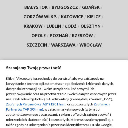
BIAŁYSTOK
/
BYDGOSZCZ
/
GDAŃSK
/
GORZÓW WLKP.
/
KATOWICE
/
KIELCE
/
KRAKÓW
/
LUBLIN
/
ŁÓDŹ
/
OLSZTYN
/
OPOLE
/
POZNAŃ
/
RZESZÓW
/
SZCZECIN
/
WARSZAWA
/
WROCŁAW
Szanujemy Twoją prywatność
Dołącz do nas:
Kliknij "Akceptuję i przechodzę do serwisu", aby wyrazić zgody na
korzystanie z technologii automatycznego śledzenia i zbierania danych,
TVP
dostęp do informacji na Twoim urządzeniu końcowym i ich
Abonament TVP
przechowywanie oraz na przetwarzanie Twoich danych osobowych przez
Regulamin TVP
nas, czyli Telewizję Polską S.A. w likwidacji (zwaną dalej również „TVP”),
Emisja w TVP
Polityka prywatności
Zaufanych Partnerów z IAB* (1201 firm)
oraz pozostałych
Zaufanych
Partnerów TVP (93 firm)
, w celach marketingowych (w tym do
Centrum informacji TVP
Moje zgody
zautomatyzowanego dopasowania reklam do Twoich zainteresowań i
mierzenia ich skuteczności) i pozostałych, które wskazujemy poniżej, a
Naziemna Telewizja Cyfrowa
Pomoc
także zgody na udostępnianie przez nas identyfikatora PPID do Google.