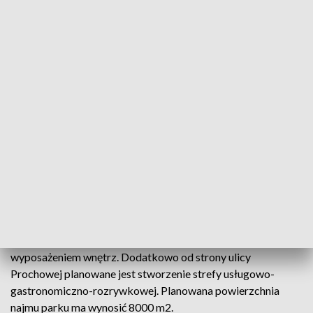
Ruszyły prace przy budowie parku handlowego (fot. TVP3 Wrocław)
W Dzierżoniowie, przy ulicy Prochowej, w miejscu,
gdzie w przeszłości znajdował się dworzec PKS,
rozpoczęto budowę parku handlowego.
Sklepy, które mają działać na terenie parku, to m.in. sieciowe
sklepy sportowe, modowe, z branży drogeryjnej, z
wyposażeniem wnętrz. Dodatkowo od strony ulicy
Prochowej planowane jest stworzenie strefy usługowo-
gastronomiczno-rozrywkowej. Planowana powierzchnia
najmu parku ma wynosić 8000 m2.