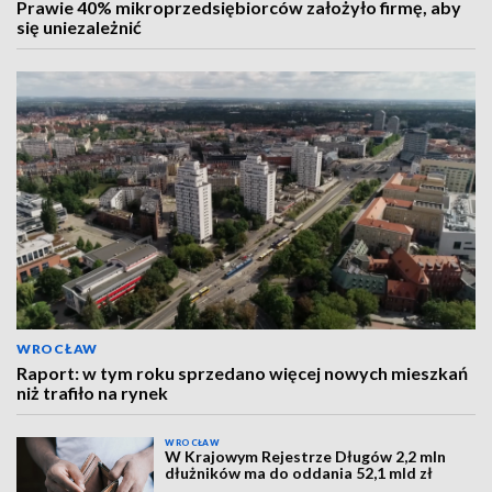
Prawie 40% mikroprzedsiębiorców założyło firmę, aby
się uniezależnić
WROCŁAW
Raport: w tym roku sprzedano więcej nowych mieszkań
niż trafiło na rynek
WROCŁAW
W Krajowym Rejestrze Długów 2,2 mln
dłużników ma do oddania 52,1 mld zł