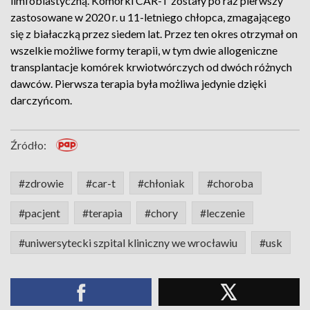
limfoblastyczną. Komórki CAR-T zostały po raz pierwszy
zastosowane w 2020 r. u 11-letniego chłopca, zmagającego
się z białaczką przez siedem lat. Przez ten okres otrzymał on
wszelkie możliwe formy terapii, w tym dwie allogeniczne
transplantacje komórek krwiotwórczych od dwóch różnych
dawców. Pierwsza terapia była możliwa jedynie dzięki
darczyńcom.
Źródło:
#zdrowie
#car-t
#chłoniak
#choroba
#pacjent
#terapia
#chory
#leczenie
#uniwersytecki szpital kliniczny we wrocławiu
#usk