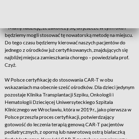
wskazaniem do refundowanej terapii CAR-T. Obecnie Klinika
Hematologii, Nowotworów Krwi i Transplantacji Szpiku USK
jest w trakcie procesu certyfikacji producenta terapii CAR-T.
– Mamy nadzieję, że zakończy się on jeszcze w tym roku i
będziemy mogli stosować tę nowatorską metodę na miejscu.
Do tego czasu będziemy kierować naszych pacjentów do
jednego z ośrodków już certyfikowanych, znajdujących się
najbliżej miejsca zamieszkania chorego – powiedziała prof.
Czyż.
W Polsce certyfikację do stosowania CAR-T w obu
wskazaniach ma obecnie sześć ośrodków. Dla dzieci jedynym
pozostaje Klinika Transplantacji Szpiku, Onkologii i
Hematologii Dziecięcej Uniwersyteckiego Szpitala
Klinicznego we Wrocławiu, która w 2019 r., jako pierwsza w
Polsce przeszła proces certyfikacji, potwierdzający
gotowość do leczenia terapią genową CAR-T pacjentów
pediatrycznych, z oporną lub nawrotową ostrą białaczką