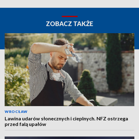
ZOBACZ TAKŻE
WROCŁAW
Lawina udarów słonecznych i cieplnych. NFZ ostrzega
przed falą upałów