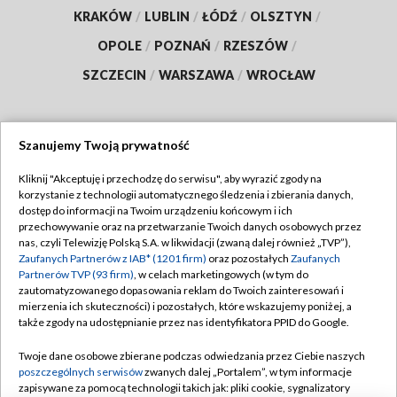
KRAKÓW
/
LUBLIN
/
ŁÓDŹ
/
OLSZTYN
/
OPOLE
/
POZNAŃ
/
RZESZÓW
/
SZCZECIN
/
WARSZAWA
/
WROCŁAW
Szanujemy Twoją prywatność
Dołącz do nas:
Kliknij "Akceptuję i przechodzę do serwisu", aby wyrazić zgody na
korzystanie z technologii automatycznego śledzenia i zbierania danych,
TVP
dostęp do informacji na Twoim urządzeniu końcowym i ich
Abonament TVP
przechowywanie oraz na przetwarzanie Twoich danych osobowych przez
Regulamin TVP
nas, czyli Telewizję Polską S.A. w likwidacji (zwaną dalej również „TVP”),
Emisja w TVP
Polityka prywatności
Zaufanych Partnerów z IAB* (1201 firm)
oraz pozostałych
Zaufanych
Partnerów TVP (93 firm)
, w celach marketingowych (w tym do
Centrum informacji TVP
Moje zgody
zautomatyzowanego dopasowania reklam do Twoich zainteresowań i
mierzenia ich skuteczności) i pozostałych, które wskazujemy poniżej, a
Naziemna Telewizja Cyfrowa
Pomoc
także zgody na udostępnianie przez nas identyfikatora PPID do Google.
Sklep TVP
Biuro reklamy
Twoje dane osobowe zbierane podczas odwiedzania przez Ciebie naszych
Rada Programowa
Kontakt
poszczególnych serwisów
zwanych dalej „Portalem”, w tym informacje
zapisywane za pomocą technologii takich jak: pliki cookie, sygnalizatory