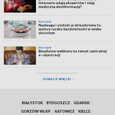
internetu udają ekspertów i sieją
medyczną dezinformację?
WROCŁAW
Nadwaga i otyłość w dzieciństwie to
wyższe ryzyko bezdzietności w wieku
dorosłym
WROCŁAW
Bezpłatne webinary na temat centralnej
e–rejestracji
ZOBACZ WIĘCEJ
BIAŁYSTOK
/
BYDGOSZCZ
/
GDAŃSK
/
GORZÓW WLKP.
/
KATOWICE
/
KIELCE
/