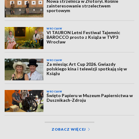
Nowa strzelnica w Złotoryi. Rośnie
zainteresowanie strzelectwem
sportowym
WROCŁAW
VI TAURON Letni Festiwal Tajemnic
BAROCCO prosto z Książa w TVP3
Wrocław
WROCŁAW
Za miesiąc Art Cup 2026. Gwiazdy
polskiego kina i telewizji spotkają się w
Książu
WROCŁAW
Święto Papieru w Muzeum Papiernictwa w
Dusznikach-Zdroju
ZOBACZ WIĘCEJ