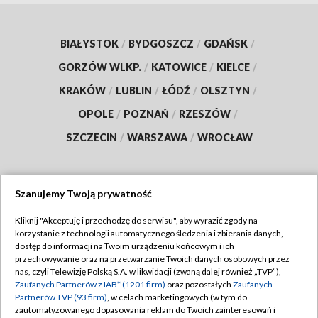
BIAŁYSTOK
/
BYDGOSZCZ
/
GDAŃSK
/
GORZÓW WLKP.
/
KATOWICE
/
KIELCE
/
KRAKÓW
/
LUBLIN
/
ŁÓDŹ
/
OLSZTYN
/
OPOLE
/
POZNAŃ
/
RZESZÓW
/
SZCZECIN
/
WARSZAWA
/
WROCŁAW
Szanujemy Twoją prywatność
Dołącz do nas:
Kliknij "Akceptuję i przechodzę do serwisu", aby wyrazić zgody na
korzystanie z technologii automatycznego śledzenia i zbierania danych,
TVP
dostęp do informacji na Twoim urządzeniu końcowym i ich
Abonament TVP
przechowywanie oraz na przetwarzanie Twoich danych osobowych przez
Regulamin TVP
nas, czyli Telewizję Polską S.A. w likwidacji (zwaną dalej również „TVP”),
Emisja w TVP
Polityka prywatności
Zaufanych Partnerów z IAB* (1201 firm)
oraz pozostałych
Zaufanych
Partnerów TVP (93 firm)
, w celach marketingowych (w tym do
Centrum informacji TVP
Moje zgody
zautomatyzowanego dopasowania reklam do Twoich zainteresowań i