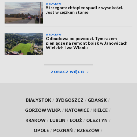
WROCŁAW
Strzegom: chłopiec spadł z wysokości.
Jest w ciężkim stanie
WROCŁAW
Odbudowa po powodzi. Tym razem
pieniądze na remont boisk w Janowicach
Wielkich i we Wleniu
ZOBACZ WIĘCEJ
BIAŁYSTOK
/
BYDGOSZCZ
/
GDAŃSK
/
GORZÓW WLKP.
/
KATOWICE
/
KIELCE
/
KRAKÓW
/
LUBLIN
/
ŁÓDŹ
/
OLSZTYN
/
OPOLE
/
POZNAŃ
/
RZESZÓW
/