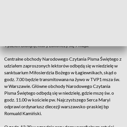
roku akcja będzie przebiegać pod hasłem „Pokój temu
domowi”. „Do udziału w inicjatywie zachęca Minister
Edukacji i Nauki Przemysław Czarnek, który podkreśla, że
Biblia to uniwersalny tekst kultury” – zaznaczano.
Narodowe Czytanie Pisma Świętego zainauguruje 14.
Tydzień Biblijny, który zakończy się 7 maja.
Centralne obchody Narodowego Czytania Pisma Świętego z
udziałem zaproszonych lektorów odbędą się w niedzielę w
sanktuarium Miłosierdzia Bożego w Łagiewnikach, skąd o
godz. 7.00 będzie transmitowana na żywo w TVP1 msza św.
w Warszawie. Główne obchody Narodowego Czytania
Pisma Świętego odbędą się w niedzielę, gdzie mszę św. o
godz. 11.00 w kościele pw. Najczystszego Serca Maryi
odprawi ordynariusz diecezji warszawsko-praskiej bp
Romuald Kamiński.
O godz. 12.30 w ogrodzie przy domu parafialnym artyści,