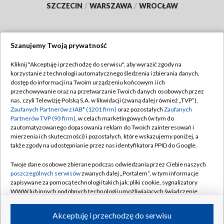
SZCZECIN
/
WARSZAWA
/
WROCŁAW
Szanujemy Twoją prywatność
Dołącz do nas:
Kliknij "Akceptuję i przechodzę do serwisu", aby wyrazić zgody na
korzystanie z technologii automatycznego śledzenia i zbierania danych,
TVP
dostęp do informacji na Twoim urządzeniu końcowym i ich
Abonament TVP
przechowywanie oraz na przetwarzanie Twoich danych osobowych przez
Regulamin TVP
nas, czyli Telewizję Polską S.A. w likwidacji (zwaną dalej również „TVP”),
Emisja w TVP
Polityka prywatności
Zaufanych Partnerów z IAB* (1201 firm)
oraz pozostałych
Zaufanych
Partnerów TVP (93 firm)
, w celach marketingowych (w tym do
Centrum informacji TVP
Moje zgody
zautomatyzowanego dopasowania reklam do Twoich zainteresowań i
mierzenia ich skuteczności) i pozostałych, które wskazujemy poniżej, a
Naziemna Telewizja Cyfrowa
Pomoc
także zgody na udostępnianie przez nas identyfikatora PPID do Google.
Sklep TVP
Biuro reklamy
Twoje dane osobowe zbierane podczas odwiedzania przez Ciebie naszych
Rada Programowa
Kontakt
poszczególnych serwisów
zwanych dalej „Portalem”, w tym informacje
zapisywane za pomocą technologii takich jak: pliki cookie, sygnalizatory
System NOS
WWW lub innych podobnych technologii umożliwiających świadczenie
dopasowanych i bezpiecznych usług, personalizację treści oraz reklam,
Informacje o nadawcy
Kanały
udostępnianie funkcji mediów społecznościowych oraz analizowanie
Akceptuję i przechodzę do serwisu
ruchu w Internecie.
Program dla prasy