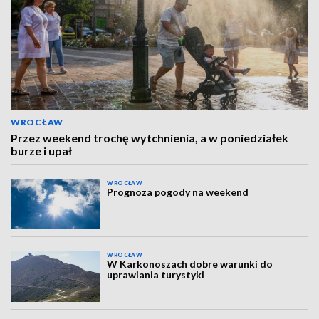
WROCŁAW
Przez weekend trochę wytchnienia, a w poniedziałek
burze i upał
WROCŁAW
Prognoza pogody na weekend
WROCŁAW
W Karkonoszach dobre warunki do
uprawiania turystyki