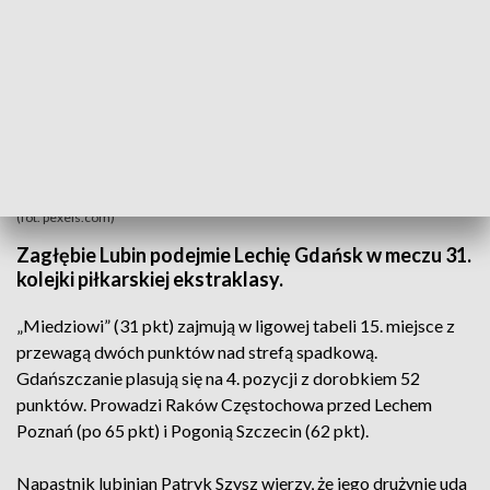
(fot. pexels.com)
Zagłębie Lubin podejmie Lechię Gdańsk w meczu 31.
kolejki piłkarskiej ekstraklasy.
„Miedziowi” (31 pkt) zajmują w ligowej tabeli 15. miejsce z
przewagą dwóch punktów nad strefą spadkową.
Gdańszczanie plasują się na 4. pozycji z dorobkiem 52
punktów. Prowadzi Raków Częstochowa przed Lechem
Poznań (po 65 pkt) i Pogonią Szczecin (62 pkt).
Napastnik lubinian Patryk Szysz wierzy, że jego drużynie uda