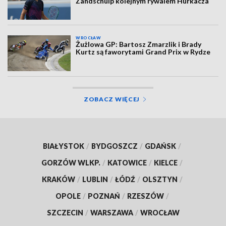
Zandschulp kolejnym rywalem Hurkacza
WROCŁAW
Żużlowa GP: Bartosz Zmarzlik i Brady
Kurtz są faworytami Grand Prix w Rydze
ZOBACZ WIĘCEJ
BIAŁYSTOK
/
BYDGOSZCZ
/
GDAŃSK
/
GORZÓW WLKP.
/
KATOWICE
/
KIELCE
/
KRAKÓW
/
LUBLIN
/
ŁÓDŹ
/
OLSZTYN
/
OPOLE
/
POZNAŃ
/
RZESZÓW
/
SZCZECIN
/
WARSZAWA
/
WROCŁAW