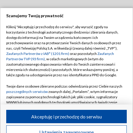
Szanujemy Twoją prywatność
Dołącz do nas:
Kliknij "Akceptuję i przechodzę do serwisu", aby wyrazić zgody na
korzystanie z technologii automatycznego śledzenia i zbierania danych,
TVP
dostęp do informacji na Twoim urządzeniu końcowym i ich
Abonament TVP
przechowywanie oraz na przetwarzanie Twoich danych osobowych przez
Regulamin TVP
nas, czyli Telewizję Polską S.A. w likwidacji (zwaną dalej również „TVP”),
Emisja w TVP
Polityka prywatności
Zaufanych Partnerów z IAB* (1201 firm)
oraz pozostałych
Zaufanych
Partnerów TVP (93 firm)
, w celach marketingowych (w tym do
Centrum informacji TVP
Moje zgody
zautomatyzowanego dopasowania reklam do Twoich zainteresowań i
mierzenia ich skuteczności) i pozostałych, które wskazujemy poniżej, a
Naziemna Telewizja Cyfrowa
Pomoc
także zgody na udostępnianie przez nas identyfikatora PPID do Google.
Sklep TVP
Biuro reklamy
Twoje dane osobowe zbierane podczas odwiedzania przez Ciebie naszych
Rada Programowa
Kontakt
poszczególnych serwisów
zwanych dalej „Portalem”, w tym informacje
zapisywane za pomocą technologii takich jak: pliki cookie, sygnalizatory
System NOS
WWW lub innych podobnych technologii umożliwiających świadczenie
dopasowanych i bezpiecznych usług, personalizację treści oraz reklam,
Informacje o nadawcy
Kanały
udostępnianie funkcji mediów społecznościowych oraz analizowanie
Akceptuję i przechodzę do serwisu
ruchu w Internecie.
Program dla prasy
©2026 Telewizja Polska S.A. w likwidacji
Biuro Reklamy
Twoje dane osobowe zbierane podczas odwiedzania przez Ciebie
Ustawienia zaawansowane