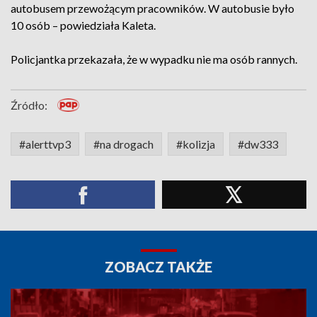
autobusem przewożącym pracowników. W autobusie było
10 osób – powiedziała Kaleta.
Policjantka przekazała, że w wypadku nie ma osób rannych.
Źródło:
#alerttvp3
#na drogach
#kolizja
#dw333
ZOBACZ TAKŻE