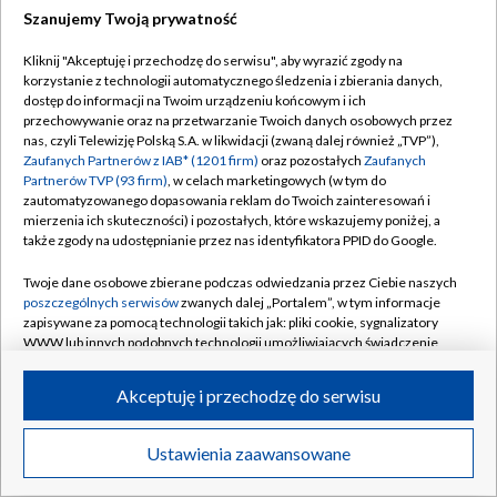
Szanujemy Twoją prywatność
Dołącz do nas:
Kliknij "Akceptuję i przechodzę do serwisu", aby wyrazić zgody na
korzystanie z technologii automatycznego śledzenia i zbierania danych,
TVP
dostęp do informacji na Twoim urządzeniu końcowym i ich
Abonament TVP
przechowywanie oraz na przetwarzanie Twoich danych osobowych przez
Regulamin TVP
nas, czyli Telewizję Polską S.A. w likwidacji (zwaną dalej również „TVP”),
Emisja w TVP
Polityka prywatności
Zaufanych Partnerów z IAB* (1201 firm)
oraz pozostałych
Zaufanych
Partnerów TVP (93 firm)
, w celach marketingowych (w tym do
Centrum informacji TVP
Moje zgody
zautomatyzowanego dopasowania reklam do Twoich zainteresowań i
mierzenia ich skuteczności) i pozostałych, które wskazujemy poniżej, a
Naziemna Telewizja Cyfrowa
Pomoc
także zgody na udostępnianie przez nas identyfikatora PPID do Google.
Sklep TVP
Biuro reklamy
Twoje dane osobowe zbierane podczas odwiedzania przez Ciebie naszych
Rada Programowa
Kontakt
poszczególnych serwisów
zwanych dalej „Portalem”, w tym informacje
zapisywane za pomocą technologii takich jak: pliki cookie, sygnalizatory
System NOS
WWW lub innych podobnych technologii umożliwiających świadczenie
dopasowanych i bezpiecznych usług, personalizację treści oraz reklam,
Informacje o nadawcy
Kanały
udostępnianie funkcji mediów społecznościowych oraz analizowanie
Akceptuję i przechodzę do serwisu
ruchu w Internecie.
Program dla prasy
©2026 Telewizja Polska S.A. w likwidacji
Biuro Reklamy
Twoje dane osobowe zbierane podczas odwiedzania przez Ciebie
Ustawienia zaawansowane
poszczególnych serwisów
na Portalu, takie jak adresy IP, identyfikatory
Ogłoszenie przetargowe
Twoich urządzeń końcowych i identyfikatory plików cookie, informacje o