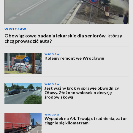
WROCŁAW
Obowiązkowe badania lekarskie dla seniorów, którzy
chcą prowadzić auta?
WROCŁAW
Kolejny remont we Wrocławiu
WROCŁAW
Jest ważny krok w sprawie obwodnicy
Oławy. Złożono wniosek o decyzję
środowiskową
WROCŁAW
Wypadek na A4. Trwają utrudnienia, zator
ciągnie się kilometrami