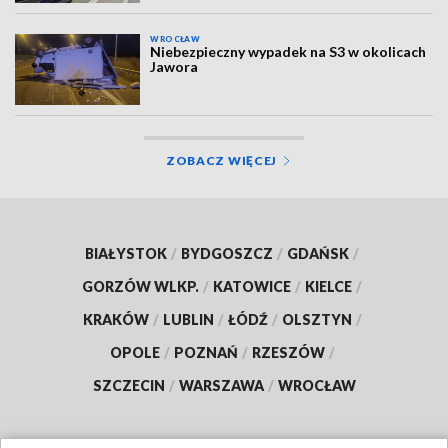
WROCŁAW
Niebezpieczny wypadek na S3 w okolicach
Jawora
ZOBACZ WIĘCEJ
BIAŁYSTOK
/
BYDGOSZCZ
/
GDAŃSK
/
GORZÓW WLKP.
/
KATOWICE
/
KIELCE
/
KRAKÓW
/
LUBLIN
/
ŁÓDŹ
/
OLSZTYN
/
OPOLE
/
POZNAŃ
/
RZESZÓW
/
SZCZECIN
/
WARSZAWA
/
WROCŁAW