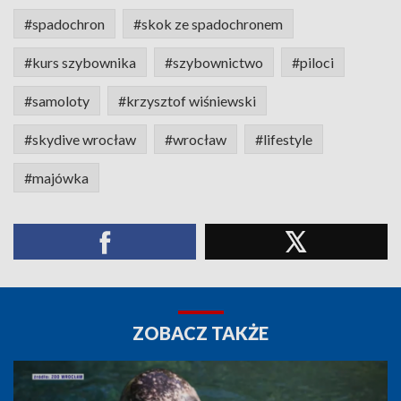
#spadochron
#skok ze spadochronem
#kurs szybownika
#szybownictwo
#piloci
#samoloty
#krzysztof wiśniewski
#skydive wrocław
#wrocław
#lifestyle
#majówka
ZOBACZ TAKŻE