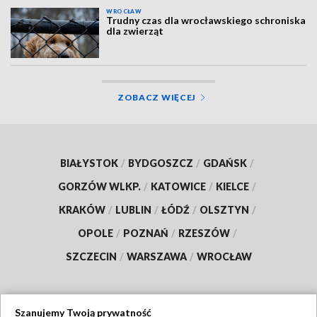
WROCŁAW
Trudny czas dla wrocławskiego schroniska
dla zwierząt
ZOBACZ WIĘCEJ
BIAŁYSTOK
/
BYDGOSZCZ
/
GDAŃSK
/
GORZÓW WLKP.
/
KATOWICE
/
KIELCE
/
KRAKÓW
/
LUBLIN
/
ŁÓDŹ
/
OLSZTYN
/
OPOLE
/
POZNAŃ
/
RZESZÓW
/
SZCZECIN
/
WARSZAWA
/
WROCŁAW
Szanujemy Twoją prywatność