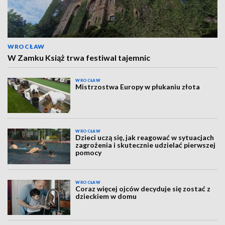
WROCŁAW
W Zamku Książ trwa festiwal tajemnic
WROCŁAW
Mistrzostwa Europy w płukaniu złota
WROCŁAW
Dzieci uczą się, jak reagować w sytuacjach
zagrożenia i skutecznie udzielać pierwszej
pomocy
WROCŁAW
Coraz więcej ojców decyduje się zostać z
dzieckiem w domu