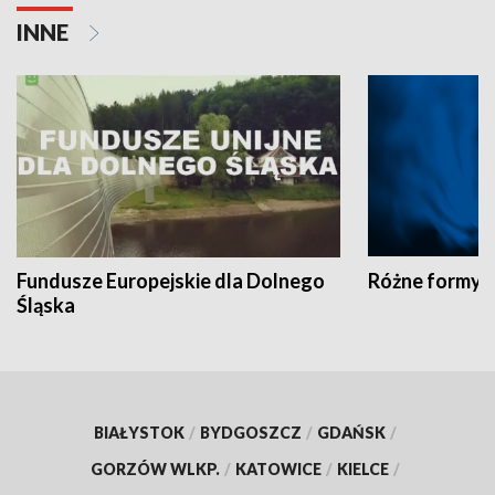
INNE
Fundusze Europejskie dla Dolnego
Różne formy t
Śląska
BIAŁYSTOK
/
BYDGOSZCZ
/
GDAŃSK
/
GORZÓW WLKP.
/
KATOWICE
/
KIELCE
/