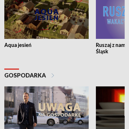
Aqua jesień
Ruszaj z nami
Śląsk
GOSPODARKA