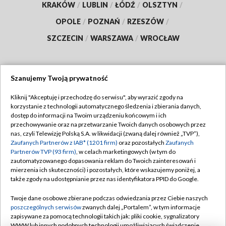
KRAKÓW
/
LUBLIN
/
ŁÓDŹ
/
OLSZTYN
/
OPOLE
/
POZNAŃ
/
RZESZÓW
/
SZCZECIN
/
WARSZAWA
/
WROCŁAW
Szanujemy Twoją prywatność
Dołącz do nas:
Kliknij "Akceptuję i przechodzę do serwisu", aby wyrazić zgody na
korzystanie z technologii automatycznego śledzenia i zbierania danych,
TVP
dostęp do informacji na Twoim urządzeniu końcowym i ich
Abonament TVP
przechowywanie oraz na przetwarzanie Twoich danych osobowych przez
Regulamin TVP
nas, czyli Telewizję Polską S.A. w likwidacji (zwaną dalej również „TVP”),
Emisja w TVP
Polityka prywatności
Zaufanych Partnerów z IAB* (1201 firm)
oraz pozostałych
Zaufanych
Partnerów TVP (93 firm)
, w celach marketingowych (w tym do
Centrum informacji TVP
Moje zgody
zautomatyzowanego dopasowania reklam do Twoich zainteresowań i
mierzenia ich skuteczności) i pozostałych, które wskazujemy poniżej, a
Naziemna Telewizja Cyfrowa
Pomoc
także zgody na udostępnianie przez nas identyfikatora PPID do Google.
Sklep TVP
Biuro reklamy
Twoje dane osobowe zbierane podczas odwiedzania przez Ciebie naszych
Rada Programowa
Kontakt
poszczególnych serwisów
zwanych dalej „Portalem”, w tym informacje
zapisywane za pomocą technologii takich jak: pliki cookie, sygnalizatory
System NOS
WWW lub innych podobnych technologii umożliwiających świadczenie