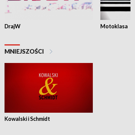
DrajW
Motoklasa
MNIEJSZOŚCI
Kowalski i Schmidt