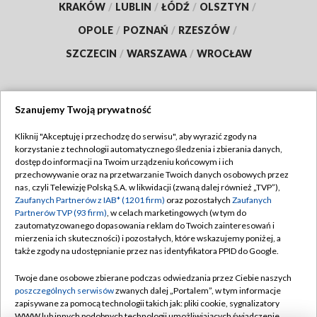
KRAKÓW
/
LUBLIN
/
ŁÓDŹ
/
OLSZTYN
/
OPOLE
/
POZNAŃ
/
RZESZÓW
/
SZCZECIN
/
WARSZAWA
/
WROCŁAW
Szanujemy Twoją prywatność
Dołącz do nas:
Kliknij "Akceptuję i przechodzę do serwisu", aby wyrazić zgody na
korzystanie z technologii automatycznego śledzenia i zbierania danych,
TVP
dostęp do informacji na Twoim urządzeniu końcowym i ich
Abonament TVP
przechowywanie oraz na przetwarzanie Twoich danych osobowych przez
Regulamin TVP
nas, czyli Telewizję Polską S.A. w likwidacji (zwaną dalej również „TVP”),
Emisja w TVP
Polityka prywatności
Zaufanych Partnerów z IAB* (1201 firm)
oraz pozostałych
Zaufanych
Partnerów TVP (93 firm)
, w celach marketingowych (w tym do
Centrum informacji TVP
Moje zgody
zautomatyzowanego dopasowania reklam do Twoich zainteresowań i
mierzenia ich skuteczności) i pozostałych, które wskazujemy poniżej, a
Naziemna Telewizja Cyfrowa
Pomoc
także zgody na udostępnianie przez nas identyfikatora PPID do Google.
Sklep TVP
Biuro reklamy
Twoje dane osobowe zbierane podczas odwiedzania przez Ciebie naszych
Rada Programowa
Kontakt
poszczególnych serwisów
zwanych dalej „Portalem”, w tym informacje
zapisywane za pomocą technologii takich jak: pliki cookie, sygnalizatory
System NOS
WWW lub innych podobnych technologii umożliwiających świadczenie