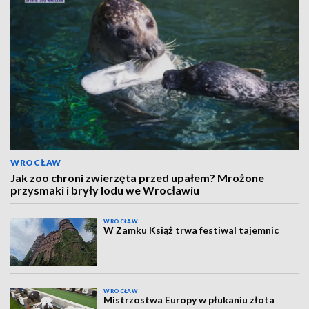
WROCŁAW
Jak zoo chroni zwierzęta przed upałem? Mrożone
przysmaki i bryły lodu we Wrocławiu
WROCŁAW
W Zamku Książ trwa festiwal tajemnic
WROCŁAW
Mistrzostwa Europy w płukaniu złota