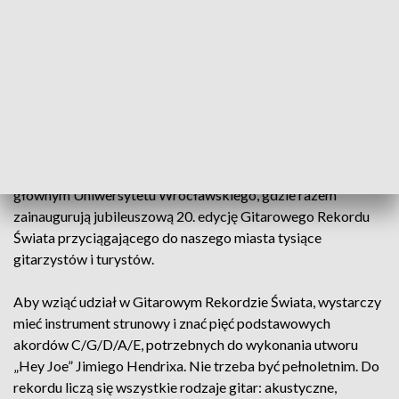
wrocławskim Rynku.
W odróżnieniu od pomnika hrabiego Aleksandra Fredry,
który co roku 1 maja wybiera gitarę elektryczną, Szermierz
preferuje grę na gitarze klasycznej – przekonują
przedstawiciele Uniwersytetu Wrocławskiego.
Organizatorzy Gitarowego Rekordu Świata zapraszają w
piątek, 29 kwietnia, o godz. 12.00 na plac przed gmachem
głównym Uniwersytetu Wrocławskiego, gdzie razem
zainaugurują jubileuszową 20. edycję Gitarowego Rekordu
Świata przyciągającego do naszego miasta tysiące
gitarzystów i turystów.
Aby wziąć udział w Gitarowym Rekordzie Świata, wystarczy
mieć instrument strunowy i znać pięć podstawowych
akordów C/G/D/A/E, potrzebnych do wykonania utworu
„Hey Joe” Jimiego Hendrixa. Nie trzeba być pełnoletnim. Do
rekordu liczą się wszystkie rodzaje gitar: akustyczne,