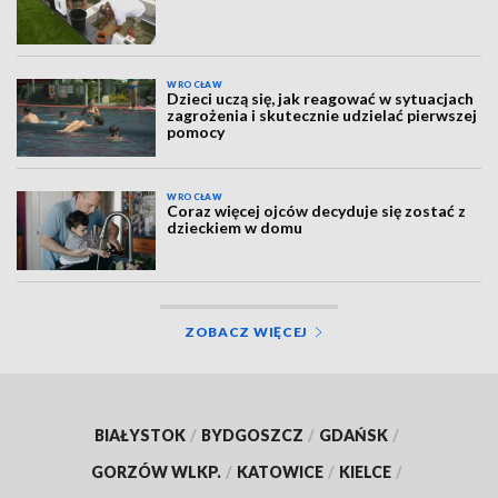
WROCŁAW
Dzieci uczą się, jak reagować w sytuacjach
zagrożenia i skutecznie udzielać pierwszej
pomocy
WROCŁAW
Coraz więcej ojców decyduje się zostać z
dzieckiem w domu
ZOBACZ WIĘCEJ
BIAŁYSTOK
/
BYDGOSZCZ
/
GDAŃSK
/
GORZÓW WLKP.
/
KATOWICE
/
KIELCE
/