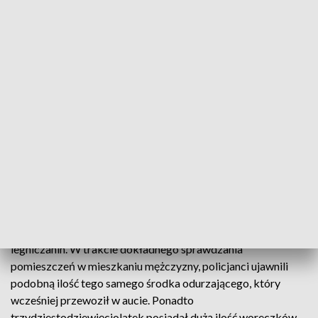
na okres trzech miesięcy.
Funkcjonariusze Wydziału do Walki z Przestępczością
Przeciwko Życiu i Zdrowiu z legnickiej komendy miejskiej, w
trakcie działań ukierunkowanych na zwalczanie
przestępczości narkotykowej, poprzedzonych intensywną
pracą operacyjną, zatrzymali trzydziestodziewięciolatka, u
którego w samochodzie ujawnili znaczne ilości suszu
roślinnego. Substancja była wstępnie podzielona na mniejsze
porcje i przygotowana do wprowadzenia do obrotu. Badanie
testerem narkotykowym wykazało, że policjanci
zabezpieczyli niemal kilogram marihuany.
To jednak nie wszystko, co miał na sumieniu zatrzymany
legniczanin. W trakcie dokładnego sprawdzania
pomieszczeń w mieszkaniu mężczyzny, policjanci ujawnili
podobną ilość tego samego środka odurzającego, który
wcześniej przewoził w aucie. Ponadto
trzydziestodziewięciolatek posiadał dużą ilość woreczków