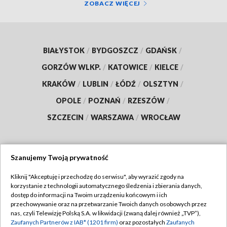
ZOBACZ WIĘCEJ
BIAŁYSTOK
/
BYDGOSZCZ
/
GDAŃSK
/
GORZÓW WLKP.
/
KATOWICE
/
KIELCE
/
KRAKÓW
/
LUBLIN
/
ŁÓDŹ
/
OLSZTYN
/
OPOLE
/
POZNAŃ
/
RZESZÓW
/
SZCZECIN
/
WARSZAWA
/
WROCŁAW
Szanujemy Twoją prywatność
Dołącz do nas:
Kliknij "Akceptuję i przechodzę do serwisu", aby wyrazić zgody na
korzystanie z technologii automatycznego śledzenia i zbierania danych,
TVP
dostęp do informacji na Twoim urządzeniu końcowym i ich
Abonament TVP
przechowywanie oraz na przetwarzanie Twoich danych osobowych przez
Regulamin TVP
nas, czyli Telewizję Polską S.A. w likwidacji (zwaną dalej również „TVP”),
Emisja w TVP
Polityka prywatności
Zaufanych Partnerów z IAB* (1201 firm)
oraz pozostałych
Zaufanych