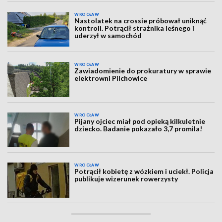
WROCŁAW
Nastolatek na crossie próbował uniknąć
kontroli. Potrącił strażnika leśnego i
uderzył w samochód
WROCŁAW
Zawiadomienie do prokuratury w sprawie
elektrowni Pilchowice
WROCŁAW
Pijany ojciec miał pod opieką kilkuletnie
dziecko. Badanie pokazało 3,7 promila!
WROCŁAW
Potrącił kobietę z wózkiem i uciekł. Policja
publikuje wizerunek rowerzysty