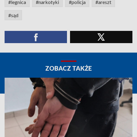
#legnica
#narkotyki
#policja
#areszt
#sąd
ZOBACZ TAKŻE