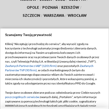
OPOLE
/
POZNAŃ
/
RZESZÓW
/
SZCZECIN
/
WARSZAWA
/
WROCŁAW
Szanujemy Twoją prywatność
Dołącz do nas:
Kliknij "Akceptuję i przechodzę do serwisu", aby wyrazić zgody na
korzystanie z technologii automatycznego śledzenia i zbierania danych,
TVP
dostęp do informacji na Twoim urządzeniu końcowym i ich
Abonament TVP
przechowywanie oraz na przetwarzanie Twoich danych osobowych przez
Regulamin TVP
nas, czyli Telewizję Polską S.A. w likwidacji (zwaną dalej również „TVP”),
Emisja w TVP
Polityka prywatności
Zaufanych Partnerów z IAB* (1201 firm)
oraz pozostałych
Zaufanych
Partnerów TVP (93 firm)
, w celach marketingowych (w tym do
Centrum informacji TVP
Moje zgody
zautomatyzowanego dopasowania reklam do Twoich zainteresowań i
mierzenia ich skuteczności) i pozostałych, które wskazujemy poniżej, a
Naziemna Telewizja Cyfrowa
Pomoc
także zgody na udostępnianie przez nas identyfikatora PPID do Google.
Sklep TVP
Biuro reklamy
Twoje dane osobowe zbierane podczas odwiedzania przez Ciebie naszych
Rada Programowa
Kontakt
poszczególnych serwisów
zwanych dalej „Portalem”, w tym informacje
zapisywane za pomocą technologii takich jak: pliki cookie, sygnalizatory
System NOS
WWW lub innych podobnych technologii umożliwiających świadczenie