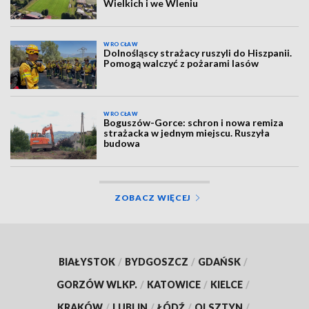
Wielkich i we Wleniu
WROCŁAW
Dolnośląscy strażacy ruszyli do Hiszpanii.
Pomogą walczyć z pożarami lasów
WROCŁAW
Boguszów-Gorce: schron i nowa remiza
strażacka w jednym miejscu. Ruszyła
budowa
ZOBACZ WIĘCEJ
BIAŁYSTOK
/
BYDGOSZCZ
/
GDAŃSK
/
GORZÓW WLKP.
/
KATOWICE
/
KIELCE
/
KRAKÓW
/
LUBLIN
/
ŁÓDŹ
/
OLSZTYN
/