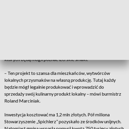
kuchnia, w której odbywać się będą warsztaty.
– To świetny pomysł. Świeradów to miasto turystyczne a jak
dotąd takich atrakcji tu nie było. Skorzystają z tego
inkubatora nie tylko turyści, ale i mieszkańcy. Mamy się czym
chwalić – mówili mieszkańcy kurortu.
Już planowane są warsztaty dla najmłodszych, podczas
których będą mogli poznać izerskie smaki.
– Ten projekt to szansa dla mieszkańców, wytwórców
lokalnych przysmaków na własną produkcję. Tutaj każdy
będzie mógł legalnie produkować i wprowadzić do
sprzedaży swój kulinarny produkt lokalny – mówi burmistrz
Roland Marciniak.
Inwestycja kosztować ma 1,2 mln złotych. Pół miliona
Stowarzyszenie „Spichlerz” pozyskało ze środków unijnych.
Natomiast gmina wsparła pomysł kwotą 750 tysięcy złotych,