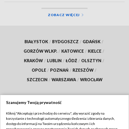
ZOBACZ WIĘCEJ
BIAŁYSTOK
/
BYDGOSZCZ
/
GDAŃSK
/
GORZÓW WLKP.
/
KATOWICE
/
KIELCE
/
KRAKÓW
/
LUBLIN
/
ŁÓDŹ
/
OLSZTYN
/
OPOLE
/
POZNAŃ
/
RZESZÓW
/
SZCZECIN
/
WARSZAWA
/
WROCŁAW
Szanujemy Twoją prywatność
Dołącz do nas:
Kliknij "Akceptuję i przechodzę do serwisu", aby wyrazić zgody na
korzystanie z technologii automatycznego śledzenia i zbierania danych,
TVP
dostęp do informacji na Twoim urządzeniu końcowym i ich
przechowywanie oraz na przetwarzanie Twoich danych osobowych przez