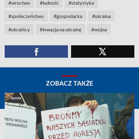
#wrocław
#ludność
#statystyka
#społeczeństwo
#gospodarka
#ukraina
#ukraińcy
#inwazja na ukrainę
#wojna
ZOBACZ TAKŻE