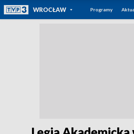
POWRÓT DO
WROCŁAW
Programy
Aktua
TVP REGIONY
Legia Akademicka 