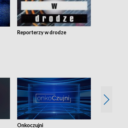
Reporterzy w drodze
Onkoczujni
Recepta na 