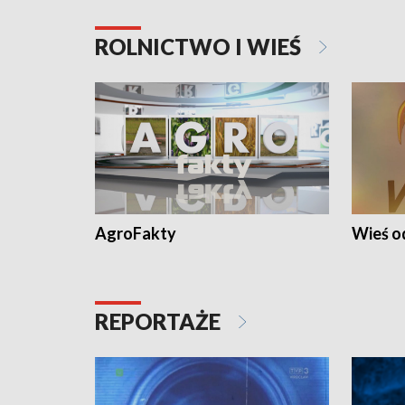
ROLNICTWO I WIEŚ
AgroFakty
Wieś 
REPORTAŻE