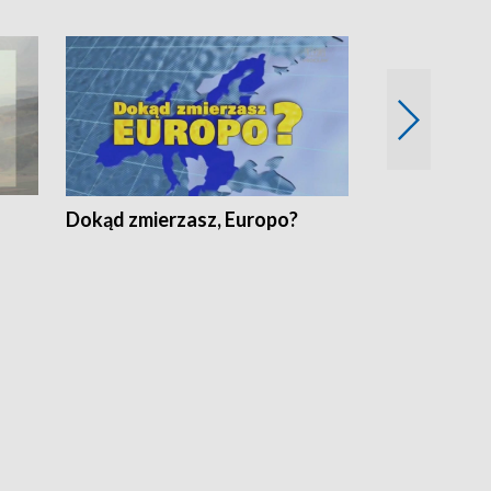
Dokąd zmierzasz, Europo?
Fakty Komen