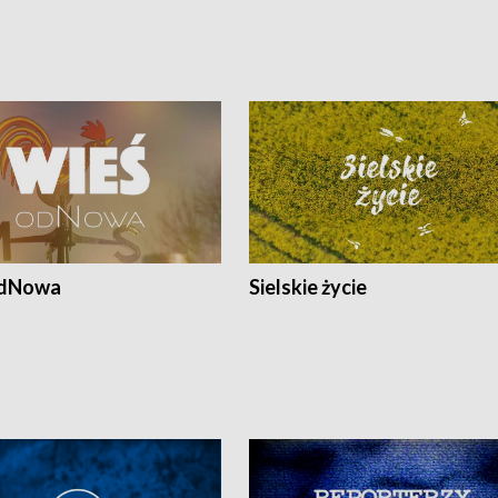
odNowa
Sielskie życie