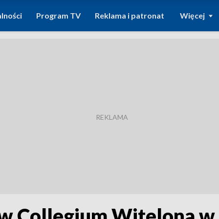
lności
Program TV
Reklama i patronat
Więcej
w Collegium Witelona w 