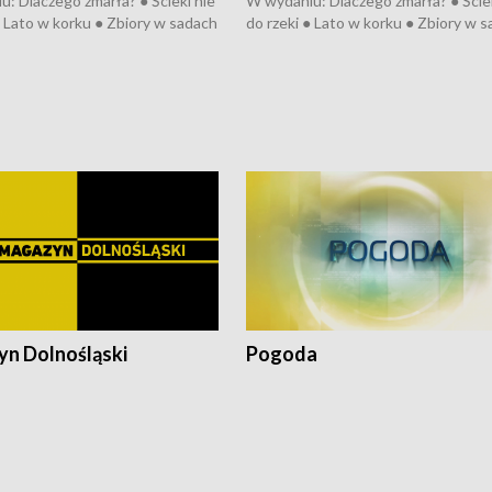
: Dlaczego zmarła? ● Ścieki nie
W wydaniu: Dlaczego zmarła? ● Ściek
● Lato w korku ● Zbiory w sadach
do rzeki ● Lato w korku ● Zbiory w 
a kółkiem ● Złoto dla...
● Senior za kółkiem ● Złoto dla...
h ● Mrożonki dla zwierząt
cierpiwych ● Mrożonki dla zwierząt
n Dolnośląski
Pogoda