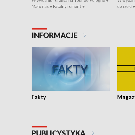
W wydaniu: Kraksa na Tour de Pologne ●
W wydaniu
Mało nas ● Fatalny remont ●
do rzeki 
Sterroryzowane osiedle ● Kosztowna
● Senior z
ptasia grypa ● Pociągiem na lotnisko ●
cierpiwyc
Nowa Ruska ● Refektarz di remontu ●
Koniec upałów
INFORMACJE
Fakty
Magazy
PUBLICYSTYKA