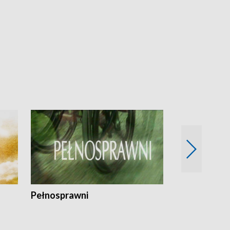
Pełnosprawni
Bezpieczny 