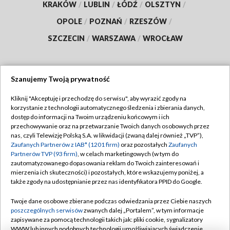
KRAKÓW
/
LUBLIN
/
ŁÓDŹ
/
OLSZTYN
/
OPOLE
/
POZNAŃ
/
RZESZÓW
/
SZCZECIN
/
WARSZAWA
/
WROCŁAW
Szanujemy Twoją prywatność
Dołącz do nas:
Kliknij "Akceptuję i przechodzę do serwisu", aby wyrazić zgody na
korzystanie z technologii automatycznego śledzenia i zbierania danych,
TVP
dostęp do informacji na Twoim urządzeniu końcowym i ich
Abonament TVP
przechowywanie oraz na przetwarzanie Twoich danych osobowych przez
Regulamin TVP
nas, czyli Telewizję Polską S.A. w likwidacji (zwaną dalej również „TVP”),
Emisja w TVP
Polityka prywatności
Zaufanych Partnerów z IAB* (1201 firm)
oraz pozostałych
Zaufanych
Partnerów TVP (93 firm)
, w celach marketingowych (w tym do
Centrum informacji TVP
Moje zgody
zautomatyzowanego dopasowania reklam do Twoich zainteresowań i
mierzenia ich skuteczności) i pozostałych, które wskazujemy poniżej, a
Naziemna Telewizja Cyfrowa
Pomoc
także zgody na udostępnianie przez nas identyfikatora PPID do Google.
Sklep TVP
Biuro reklamy
Twoje dane osobowe zbierane podczas odwiedzania przez Ciebie naszych
Rada Programowa
Kontakt
poszczególnych serwisów
zwanych dalej „Portalem”, w tym informacje
zapisywane za pomocą technologii takich jak: pliki cookie, sygnalizatory
System NOS
WWW lub innych podobnych technologii umożliwiających świadczenie