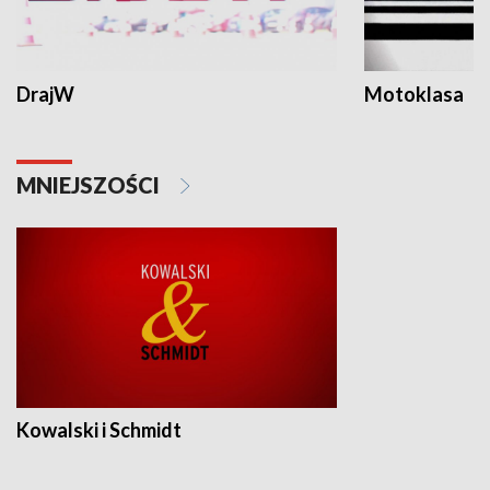
DrajW
Motoklasa
MNIEJSZOŚCI
Kowalski i Schmidt