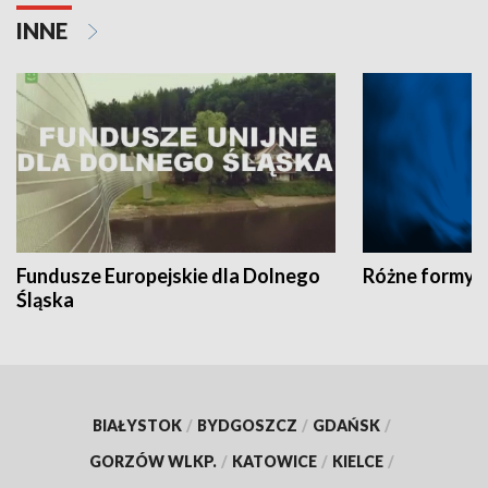
INNE
Fundusze Europejskie dla Dolnego
Różne formy t
Śląska
BIAŁYSTOK
/
BYDGOSZCZ
/
GDAŃSK
/
GORZÓW WLKP.
/
KATOWICE
/
KIELCE
/