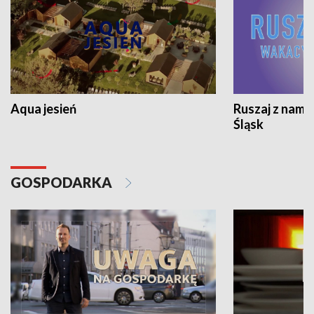
Aqua jesień
Ruszaj z nami
Śląsk
GOSPODARKA