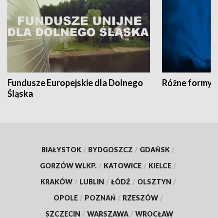
Fundusze Europejskie dla Dolnego
Różne formy t
Śląska
BIAŁYSTOK
/
BYDGOSZCZ
/
GDAŃSK
/
GORZÓW WLKP.
/
KATOWICE
/
KIELCE
/
KRAKÓW
/
LUBLIN
/
ŁÓDŹ
/
OLSZTYN
/
OPOLE
/
POZNAŃ
/
RZESZÓW
/
SZCZECIN
/
WARSZAWA
/
WROCŁAW