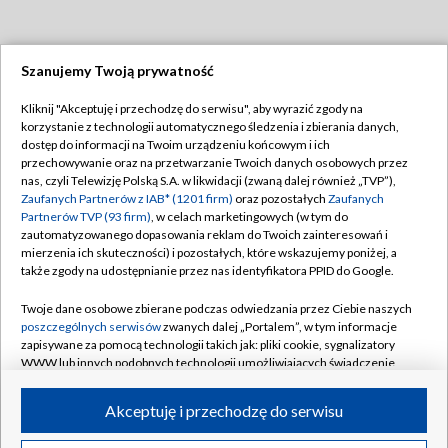
Szanujemy Twoją prywatność
Dołącz do nas:
Kliknij "Akceptuję i przechodzę do serwisu", aby wyrazić zgody na
korzystanie z technologii automatycznego śledzenia i zbierania danych,
TVP
dostęp do informacji na Twoim urządzeniu końcowym i ich
Abonament TVP
przechowywanie oraz na przetwarzanie Twoich danych osobowych przez
Regulamin TVP
nas, czyli Telewizję Polską S.A. w likwidacji (zwaną dalej również „TVP”),
Emisja w TVP
Polityka prywatności
Zaufanych Partnerów z IAB* (1201 firm)
oraz pozostałych
Zaufanych
Partnerów TVP (93 firm)
, w celach marketingowych (w tym do
Centrum informacji TVP
Moje zgody
zautomatyzowanego dopasowania reklam do Twoich zainteresowań i
mierzenia ich skuteczności) i pozostałych, które wskazujemy poniżej, a
Naziemna Telewizja Cyfrowa
Pomoc
także zgody na udostępnianie przez nas identyfikatora PPID do Google.
Sklep TVP
Biuro reklamy
Twoje dane osobowe zbierane podczas odwiedzania przez Ciebie naszych
Rada Programowa
Kontakt
poszczególnych serwisów
zwanych dalej „Portalem”, w tym informacje
zapisywane za pomocą technologii takich jak: pliki cookie, sygnalizatory
System NOS
WWW lub innych podobnych technologii umożliwiających świadczenie
dopasowanych i bezpiecznych usług, personalizację treści oraz reklam,
Informacje o nadawcy
Kanały
udostępnianie funkcji mediów społecznościowych oraz analizowanie
Akceptuję i przechodzę do serwisu
ruchu w Internecie.
Program dla prasy
©2026 Telewizja Polska S.A. w likwidacji