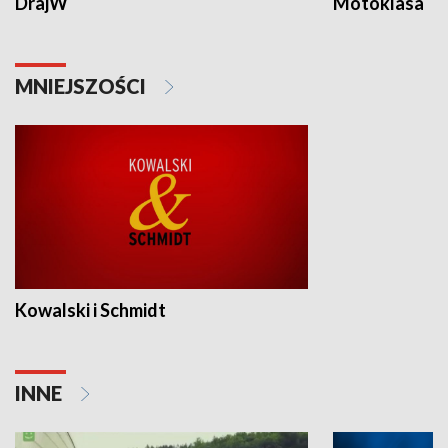
DrajW
Motoklasa
MNIEJSZOŚCI
Kowalski i Schmidt
INNE