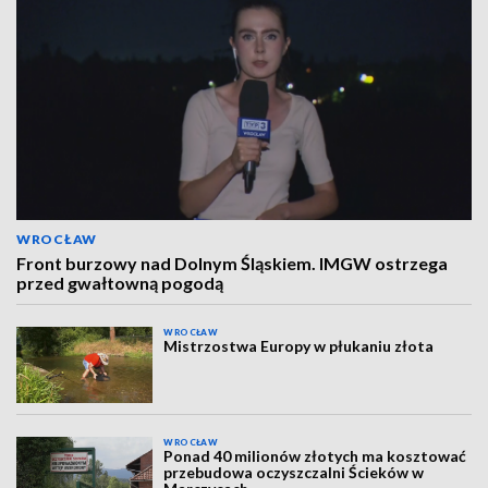
WROCŁAW
Front burzowy nad Dolnym Śląskiem. IMGW ostrzega
przed gwałtowną pogodą
WROCŁAW
Mistrzostwa Europy w płukaniu złota
WROCŁAW
Ponad 40 milionów złotych ma kosztować
przebudowa oczyszczalni Ścieków w