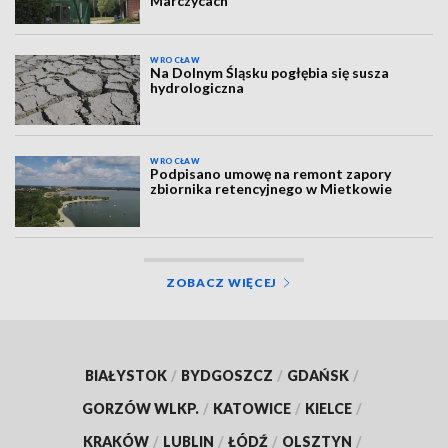
Marczycach
WROCŁAW
Na Dolnym Śląsku pogłębia się susza
hydrologiczna
WROCŁAW
Podpisano umowę na remont zapory
zbiornika retencyjnego w Mietkowie
ZOBACZ WIĘCEJ
BIAŁYSTOK
/
BYDGOSZCZ
/
GDAŃSK
/
GORZÓW WLKP.
/
KATOWICE
/
KIELCE
/
KRAKÓW
/
LUBLIN
/
ŁÓDŹ
/
OLSZTYN
/