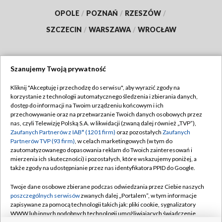
OPOLE
/
POZNAŃ
/
RZESZÓW
/
SZCZECIN
/
WARSZAWA
/
WROCŁAW
Szanujemy Twoją prywatność
Dołącz do nas:
Kliknij "Akceptuję i przechodzę do serwisu", aby wyrazić zgody na
korzystanie z technologii automatycznego śledzenia i zbierania danych,
TVP
dostęp do informacji na Twoim urządzeniu końcowym i ich
Abonament TVP
przechowywanie oraz na przetwarzanie Twoich danych osobowych przez
Regulamin TVP
nas, czyli Telewizję Polską S.A. w likwidacji (zwaną dalej również „TVP”),
Emisja w TVP
Polityka prywatności
Zaufanych Partnerów z IAB* (1201 firm)
oraz pozostałych
Zaufanych
Partnerów TVP (93 firm)
, w celach marketingowych (w tym do
Centrum informacji TVP
Moje zgody
zautomatyzowanego dopasowania reklam do Twoich zainteresowań i
mierzenia ich skuteczności) i pozostałych, które wskazujemy poniżej, a
Naziemna Telewizja Cyfrowa
Pomoc
także zgody na udostępnianie przez nas identyfikatora PPID do Google.
Sklep TVP
Biuro reklamy
Twoje dane osobowe zbierane podczas odwiedzania przez Ciebie naszych
Rada Programowa
Kontakt
poszczególnych serwisów
zwanych dalej „Portalem”, w tym informacje
zapisywane za pomocą technologii takich jak: pliki cookie, sygnalizatory
System NOS
WWW lub innych podobnych technologii umożliwiających świadczenie