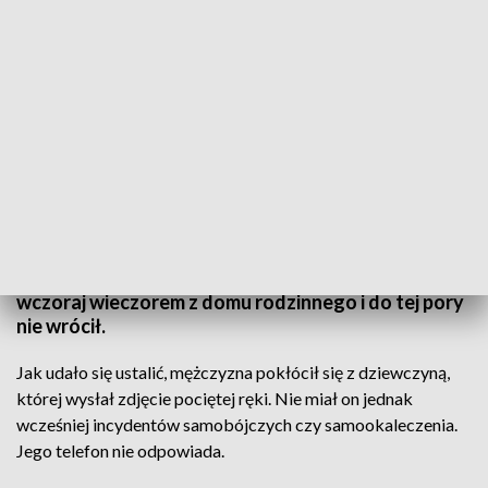
Zaginiony ma ciemne krótkie włosy i brązowe oczy (fot. policja)
Policjanci z Lwówka Śląskiego poszukują Dawida
Bartkowiaka. Dwudziestoczterolatek wyszedł
wczoraj wieczorem z domu rodzinnego i do tej pory
nie wrócił.
Jak udało się ustalić, mężczyzna pokłócił się z dziewczyną,
której wysłał zdjęcie pociętej ręki. Nie miał on jednak
wcześniej incydentów samobójczych czy samookaleczenia.
Jego telefon nie odpowiada.