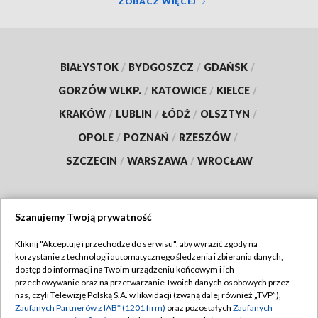
ZOBACZ WIĘCEJ
BIAŁYSTOK
/
BYDGOSZCZ
/
GDAŃSK
/
GORZÓW WLKP.
/
KATOWICE
/
KIELCE
/
KRAKÓW
/
LUBLIN
/
ŁÓDŹ
/
OLSZTYN
/
OPOLE
/
POZNAŃ
/
RZESZÓW
/
SZCZECIN
/
WARSZAWA
/
WROCŁAW
Szanujemy Twoją prywatność
Dołącz do nas:
Kliknij "Akceptuję i przechodzę do serwisu", aby wyrazić zgody na
korzystanie z technologii automatycznego śledzenia i zbierania danych,
TVP
dostęp do informacji na Twoim urządzeniu końcowym i ich
Abonament TVP
przechowywanie oraz na przetwarzanie Twoich danych osobowych przez
Regulamin TVP
nas, czyli Telewizję Polską S.A. w likwidacji (zwaną dalej również „TVP”),
Emisja w TVP
Polityka prywatności
Zaufanych Partnerów z IAB* (1201 firm)
oraz pozostałych
Zaufanych