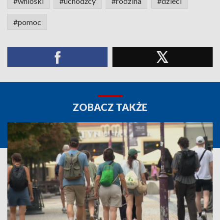
#wnioski
#uchodźcy
#rodzina
#dzieci
#pomoc
ZOBACZ TAKŻE