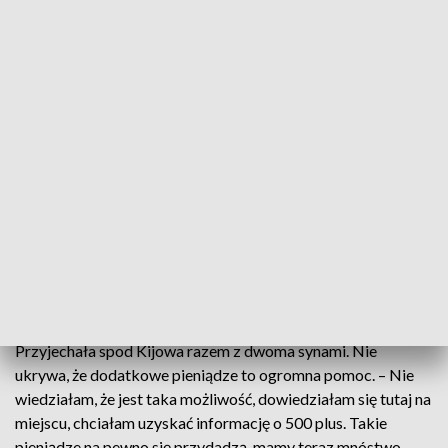
zostało złożonych tylko 126 wniosków. Formularze w języku
ukraińskim przyjmowane są wyłącznie przez internet.
– Niewiele osób wie, że może skorzystać z takiej pomocy –
mówi Uliana Shulevska, tłumaczka, która w siedzibie ZUS
codziennie pomaga obywatelom Ukrainy w przejściu przez
formalności.
– Ja widzę po dacie urodzenia dziecka, że drugie z nich ma już
ukończone 3 latka i sama im mówię, że jest taka możliwości,
pytam czy chce pani złożyć taki wniosek, są osoby
zaskoczone, ale zgadzają się na to – przyznaje Shulevska.
Z takiej możliwości postanowiła skorzystać pani Tetiana.
Przyjechała spod Kijowa razem z dwoma synami. Nie
ukrywa, że dodatkowe pieniądze to ogromna pomoc. – Nie
wiedziałam, że jest taka możliwość, dowiedziałam się tutaj na
miejscu, chciałam uzyskać informację o 500 plus. Takie
pieniądze na pewno się przydadzą, mamy teraz mnóstwo