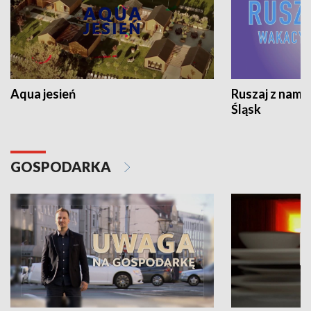
Aqua jesień
Ruszaj z nami
Śląsk
GOSPODARKA