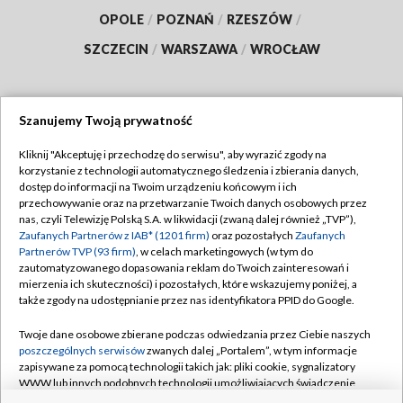
OPOLE
/
POZNAŃ
/
RZESZÓW
/
SZCZECIN
/
WARSZAWA
/
WROCŁAW
Szanujemy Twoją prywatność
Dołącz do nas:
Kliknij "Akceptuję i przechodzę do serwisu", aby wyrazić zgody na
korzystanie z technologii automatycznego śledzenia i zbierania danych,
TVP
dostęp do informacji na Twoim urządzeniu końcowym i ich
Abonament TVP
przechowywanie oraz na przetwarzanie Twoich danych osobowych przez
Regulamin TVP
nas, czyli Telewizję Polską S.A. w likwidacji (zwaną dalej również „TVP”),
Emisja w TVP
Polityka prywatności
Zaufanych Partnerów z IAB* (1201 firm)
oraz pozostałych
Zaufanych
Partnerów TVP (93 firm)
, w celach marketingowych (w tym do
Centrum informacji TVP
Moje zgody
zautomatyzowanego dopasowania reklam do Twoich zainteresowań i
mierzenia ich skuteczności) i pozostałych, które wskazujemy poniżej, a
Naziemna Telewizja Cyfrowa
Pomoc
także zgody na udostępnianie przez nas identyfikatora PPID do Google.
Sklep TVP
Biuro reklamy
Twoje dane osobowe zbierane podczas odwiedzania przez Ciebie naszych
Rada Programowa
Kontakt
poszczególnych serwisów
zwanych dalej „Portalem”, w tym informacje
zapisywane za pomocą technologii takich jak: pliki cookie, sygnalizatory
System NOS
WWW lub innych podobnych technologii umożliwiających świadczenie
dopasowanych i bezpiecznych usług, personalizację treści oraz reklam,