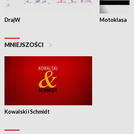
DrajW
Motoklasa
MNIEJSZOŚCI
Kowalski i Schmidt