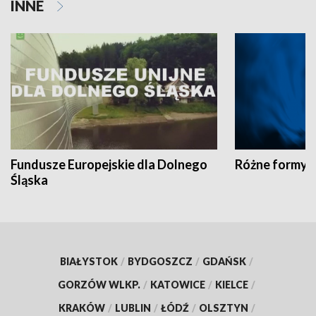
INNE
Fundusze Europejskie dla Dolnego
Różne formy t
Śląska
BIAŁYSTOK
/
BYDGOSZCZ
/
GDAŃSK
/
GORZÓW WLKP.
/
KATOWICE
/
KIELCE
/
KRAKÓW
/
LUBLIN
/
ŁÓDŹ
/
OLSZTYN
/