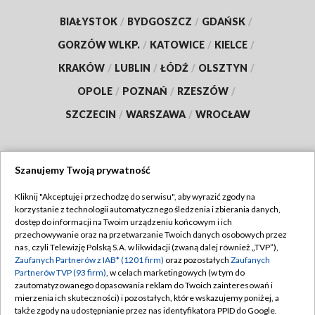
BIAŁYSTOK
/
BYDGOSZCZ
/
GDAŃSK
/
GORZÓW WLKP.
/
KATOWICE
/
KIELCE
/
KRAKÓW
/
LUBLIN
/
ŁÓDŹ
/
OLSZTYN
/
OPOLE
/
POZNAŃ
/
RZESZÓW
/
SZCZECIN
/
WARSZAWA
/
WROCŁAW
Szanujemy Twoją prywatność
Dołącz do nas:
Kliknij "Akceptuję i przechodzę do serwisu", aby wyrazić zgody na
korzystanie z technologii automatycznego śledzenia i zbierania danych,
TVP
dostęp do informacji na Twoim urządzeniu końcowym i ich
Abonament TVP
przechowywanie oraz na przetwarzanie Twoich danych osobowych przez
Regulamin TVP
nas, czyli Telewizję Polską S.A. w likwidacji (zwaną dalej również „TVP”),
Emisja w TVP
Polityka prywatności
Zaufanych Partnerów z IAB* (1201 firm)
oraz pozostałych
Zaufanych
Partnerów TVP (93 firm)
, w celach marketingowych (w tym do
Centrum informacji TVP
Moje zgody
zautomatyzowanego dopasowania reklam do Twoich zainteresowań i
mierzenia ich skuteczności) i pozostałych, które wskazujemy poniżej, a
Naziemna Telewizja Cyfrowa
Pomoc
także zgody na udostępnianie przez nas identyfikatora PPID do Google.