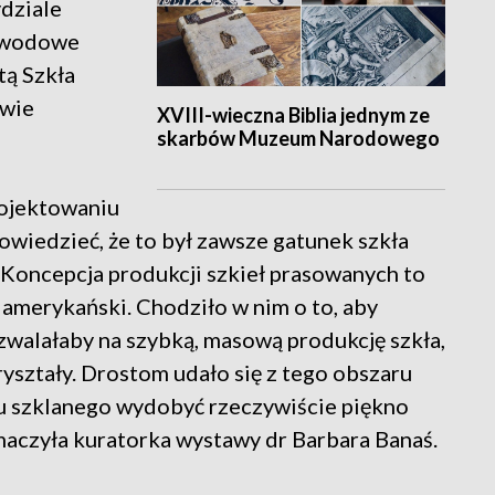
dziale
zawodowe
tą Szkła
wie
XVIII-wieczna Biblia jednym ze
skarbów Muzeum Narodowego
rojektowaniu
owiedzieć, że to był zawsze gatunek szkła
. Koncepcja produkcji szkieł prasowanych to
 amerykański. Chodziło w nim o to, aby
zwalałaby na szybką, masową produkcję szkła,
yształy. Drostom udało się z tego obszaru
 szklanego wydobyć rzeczywiście piękno
maczyła kuratorka wystawy dr Barbara Banaś.