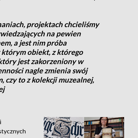
aniach, projektach chcieliśmy
zwiedzających na pewien
em, a jest nim próba
którym obiekt, z którego
który jest zakorzeniony w
enności nagle zmienia swój
m, czy to z kolekcji muzealnej,
ej
i
stycznych