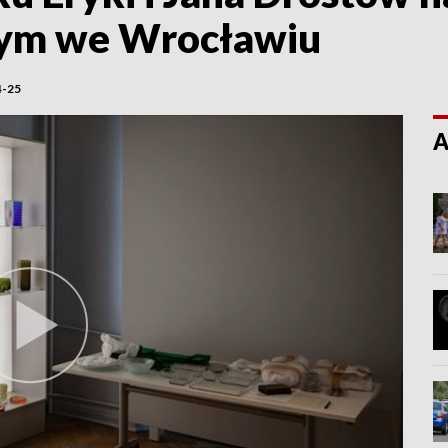
ym we Wrocławiu
4-25
A