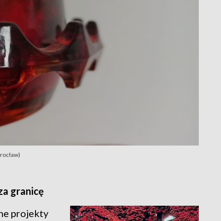
Wrocław)
za granicę
ne projekty