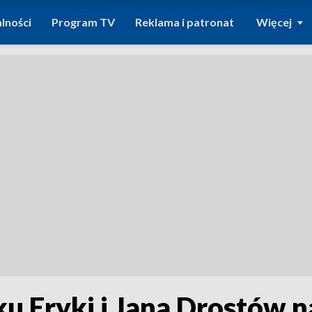
lności
Program TV
Reklama i patronat
Więcej
ku Eryki i Jana Drostów 