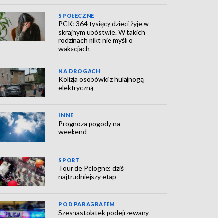
SPOŁECZNE
PCK: 364 tysięcy dzieci żyje w
skrajnym ubóstwie. W takich
rodzinach nikt nie myśli o
wakacjach
NA DROGACH
Kolizja osobówki z hulajnogą
elektryczną
INNE
Prognoza pogody na
weekend
SPORT
Tour de Pologne: dziś
najtrudniejszy etap
POD PARAGRAFEM
Szesnastolatek podejrzewany