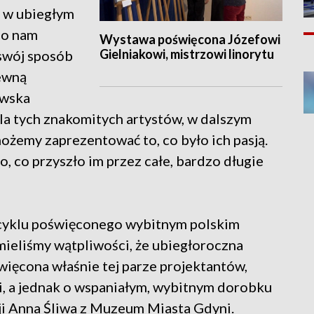
a w ubiegłym
zo nam
Wystawa poświęcona Józefowi
Gielniakowi, mistrzowi linorytu
 swój sposób
pewną
awska
la tych znakomitych artystów, w dalszym
możemy zaprezentować to, co było ich pasją.
to, co przyszło im przez całe, bardzo długie
cyklu poświęconego wybitnym polskim
mieliśmy wątpliwości, że ubiegłoroczna
więcona właśnie tej parze projektantów,
, a jednak o wspaniałym, wybitnym dorobku
ji Anna Śliwa z Muzeum Miasta Gdyni.