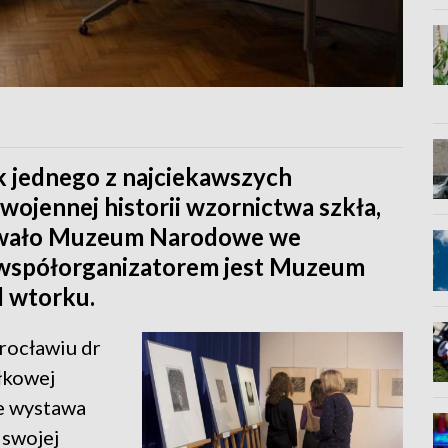
 jednego z najciekawszych
ojennej historii wzornictwa szkła,
towało Muzeum Narodowe we
 współorganizatorem jest Muzeum
d wtorku.
ocławiu dr
łkowej
że wystawa
 swojej