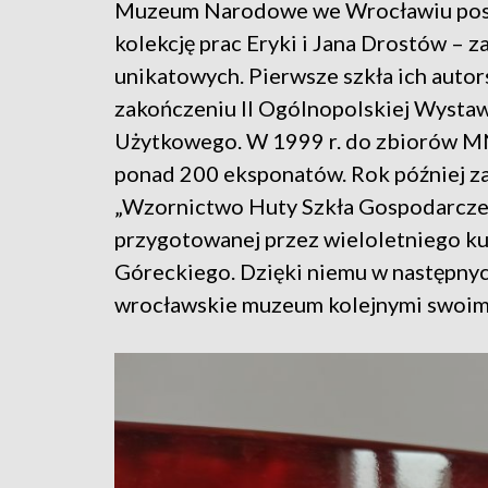
Muzeum Narodowe we Wrocławiu posia
kolekcję prac Eryki i Jana Drostów – 
unikatowych. Pierwsze szkła ich autor
zakończeniu II Ogólnopolskiej Wystaw
Użytkowego. W 1999 r. do zbiorów MNW
ponad 200 eksponatów. Rok później z
„Wzornictwo Huty Szkła Gospodarczeg
przygotowanej przez wieloletniego k
Góreckiego. Dzięki niemu w następnych
wrocławskie muzeum kolejnymi swoimi