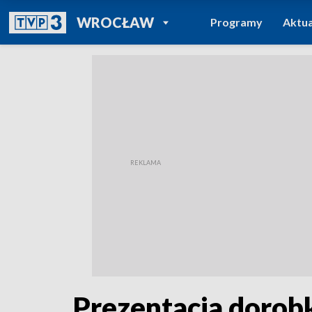
POWRÓT DO
WROCŁAW
Programy
Aktua
TVP REGIONY
Prezentacja dorob