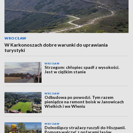
WROCŁAW
W Karkonoszach dobre warunki do uprawiania
turystyki
WROCŁAW
Strzegom: chłopiec spadł z wysokości.
Jest w ciężkim stanie
WROCŁAW
Odbudowa po powodzi. Tym razem
pieniądze na remont boisk w Janowicach
Wielkich i we Wleniu
WROCŁAW
Dolnośląscy strażacy ruszyli do Hiszpanii.
Pomogą walczyć z pożarami lasów