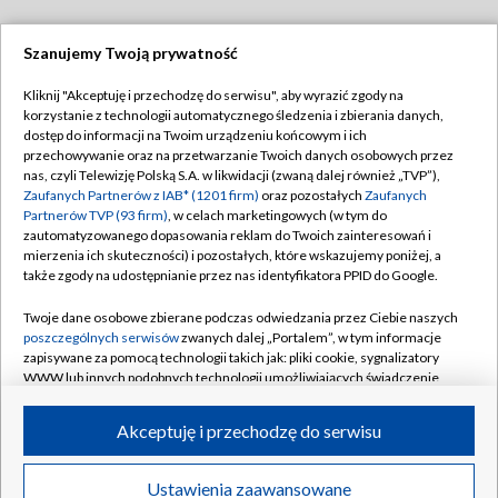
Szanujemy Twoją prywatność
Dołącz do nas:
Kliknij "Akceptuję i przechodzę do serwisu", aby wyrazić zgody na
korzystanie z technologii automatycznego śledzenia i zbierania danych,
TVP
dostęp do informacji na Twoim urządzeniu końcowym i ich
Abonament TVP
przechowywanie oraz na przetwarzanie Twoich danych osobowych przez
Regulamin TVP
nas, czyli Telewizję Polską S.A. w likwidacji (zwaną dalej również „TVP”),
Emisja w TVP
Polityka prywatności
Zaufanych Partnerów z IAB* (1201 firm)
oraz pozostałych
Zaufanych
Partnerów TVP (93 firm)
, w celach marketingowych (w tym do
Centrum informacji TVP
Moje zgody
zautomatyzowanego dopasowania reklam do Twoich zainteresowań i
mierzenia ich skuteczności) i pozostałych, które wskazujemy poniżej, a
Naziemna Telewizja Cyfrowa
Pomoc
także zgody na udostępnianie przez nas identyfikatora PPID do Google.
Sklep TVP
Biuro reklamy
Twoje dane osobowe zbierane podczas odwiedzania przez Ciebie naszych
Rada Programowa
Kontakt
poszczególnych serwisów
zwanych dalej „Portalem”, w tym informacje
zapisywane za pomocą technologii takich jak: pliki cookie, sygnalizatory
System NOS
WWW lub innych podobnych technologii umożliwiających świadczenie
dopasowanych i bezpiecznych usług, personalizację treści oraz reklam,
Informacje o nadawcy
Kanały
udostępnianie funkcji mediów społecznościowych oraz analizowanie
Akceptuję i przechodzę do serwisu
ruchu w Internecie.
Program dla prasy
©2026 Telewizja Polska S.A. w likwidacji
Biuro Reklamy
Twoje dane osobowe zbierane podczas odwiedzania przez Ciebie
Ustawienia zaawansowane