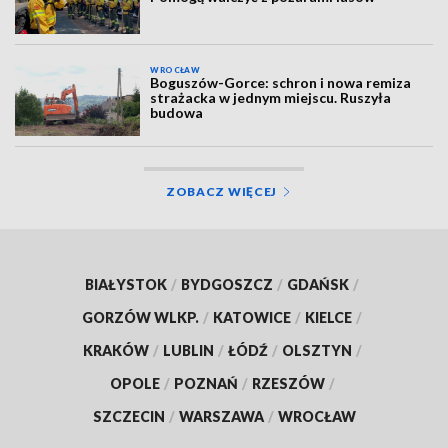
WROCŁAW
Boguszów-Gorce: schron i nowa remiza
strażacka w jednym miejscu. Ruszyła
budowa
ZOBACZ WIĘCEJ
BIAŁYSTOK
/
BYDGOSZCZ
/
GDAŃSK
/
GORZÓW WLKP.
/
KATOWICE
/
KIELCE
/
KRAKÓW
/
LUBLIN
/
ŁÓDŹ
/
OLSZTYN
/
OPOLE
/
POZNAŃ
/
RZESZÓW
/
SZCZECIN
/
WARSZAWA
/
WROCŁAW