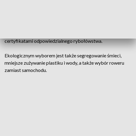
pokarm, a wycieki ropy naftowej zanieczyszczają ich
środowisko. Stosunkowo nowym zagrożeniem jest turystyka.
Do lepszej przyszłości pingwinów może przyczynić się każdy
z nas. Jeśli jemy ryby i owoce morza, to kupujmy tylko takie z
certyfikatami odpowiedzialnego rybołówstwa.
Ekologicznym wyborem jest także segregowanie śmieci,
mniejsze zużywanie plastiku i wody, a także wybór roweru
zamiast samochodu.