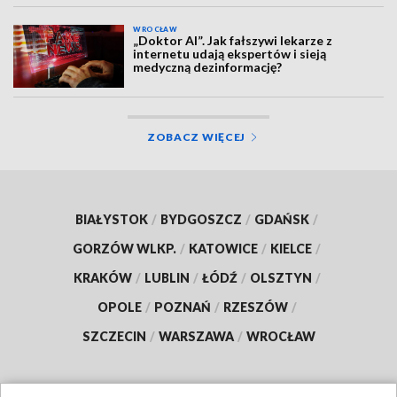
WROCŁAW
„Doktor AI”. Jak fałszywi lekarze z
internetu udają ekspertów i sieją
medyczną dezinformację?
ZOBACZ WIĘCEJ
BIAŁYSTOK
/
BYDGOSZCZ
/
GDAŃSK
/
GORZÓW WLKP.
/
KATOWICE
/
KIELCE
/
KRAKÓW
/
LUBLIN
/
ŁÓDŹ
/
OLSZTYN
/
OPOLE
/
POZNAŃ
/
RZESZÓW
/
SZCZECIN
/
WARSZAWA
/
WROCŁAW