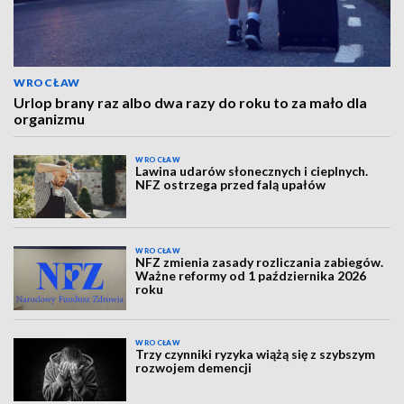
WROCŁAW
Urlop brany raz albo dwa razy do roku to za mało dla
organizmu
WROCŁAW
Lawina udarów słonecznych i cieplnych.
NFZ ostrzega przed falą upałów
WROCŁAW
NFZ zmienia zasady rozliczania zabiegów.
Ważne reformy od 1 października 2026
roku
WROCŁAW
Trzy czynniki ryzyka wiążą się z szybszym
rozwojem demencji