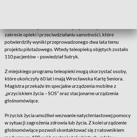
teleopieki seniorów jest uzupełnieniem miejskiej oferty dla
najstarszych mieszkańców.
– To również odpowiedź na rosnące potrzeby seniorów w
zakresie opieki i przeciwdziałaniu samotności, które
potwierdziły wyniki przeprowadzonego dwa lata temu
projektu pilotażowego. Wtedy teleopieką objętych zostało
110 pacjentów – powiedział Sutryk.
Z miejskiego programu teleopieki mogą skorzystać osoby,
które ukończyły 60 lat i mają Wrocławska Kartę Seniora.
Magistra przekaże im specjalne urządzenia mobilne z
„przyciskiem życia – SOS” oraz stacjonarne urządzenia
głośnomówiące.
Przycisk życia umożliwi wezwanie natychmiastowej pomocy
w sytuacji zagrożenia zdrowia lub życia. Z kolei urządzenie
głośnomówiące pozwoli skontaktować się z ratownikiem