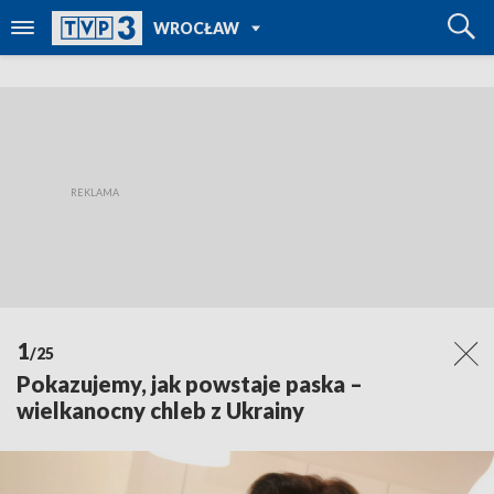
POWRÓT DO
WROCŁAW
TVP REGIONY
1
/25
Pokazujemy, jak powstaje paska –
wielkanocny chleb z Ukrainy