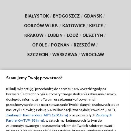
BIAŁYSTOK
/
BYDGOSZCZ
/
GDAŃSK
/
GORZÓW WLKP.
/
KATOWICE
/
KIELCE
/
KRAKÓW
/
LUBLIN
/
ŁÓDŹ
/
OLSZTYN
/
OPOLE
/
POZNAŃ
/
RZESZÓW
/
SZCZECIN
/
WARSZAWA
/
WROCŁAW
Szanujemy Twoją prywatność
Dołącz do nas:
Kliknij "Akceptuję i przechodzę do serwisu", aby wyrazić zgody na
korzystanie z technologii automatycznego śledzenia i zbierania danych,
TVP
dostęp do informacji na Twoim urządzeniu końcowym i ich
Abonament TVP
przechowywanie oraz na przetwarzanie Twoich danych osobowych przez
Regulamin TVP
nas, czyli Telewizję Polską S.A. w likwidacji (zwaną dalej również „TVP”),
Emisja w TVP
Polityka prywatności
Zaufanych Partnerów z IAB* (1201 firm)
oraz pozostałych
Zaufanych
Partnerów TVP (93 firm)
, w celach marketingowych (w tym do
Centrum informacji TVP
Moje zgody
zautomatyzowanego dopasowania reklam do Twoich zainteresowań i
mierzenia ich skuteczności) i pozostałych, które wskazujemy poniżej, a