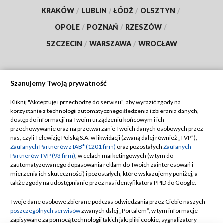
KRAKÓW
/
LUBLIN
/
ŁÓDŹ
/
OLSZTYN
/
OPOLE
/
POZNAŃ
/
RZESZÓW
/
SZCZECIN
/
WARSZAWA
/
WROCŁAW
Szanujemy Twoją prywatność
Dołącz do nas:
Kliknij "Akceptuję i przechodzę do serwisu", aby wyrazić zgody na
korzystanie z technologii automatycznego śledzenia i zbierania danych,
TVP
dostęp do informacji na Twoim urządzeniu końcowym i ich
Abonament TVP
przechowywanie oraz na przetwarzanie Twoich danych osobowych przez
Regulamin TVP
nas, czyli Telewizję Polską S.A. w likwidacji (zwaną dalej również „TVP”),
Emisja w TVP
Polityka prywatności
Zaufanych Partnerów z IAB* (1201 firm)
oraz pozostałych
Zaufanych
Partnerów TVP (93 firm)
, w celach marketingowych (w tym do
Centrum informacji TVP
Moje zgody
zautomatyzowanego dopasowania reklam do Twoich zainteresowań i
mierzenia ich skuteczności) i pozostałych, które wskazujemy poniżej, a
Naziemna Telewizja Cyfrowa
Pomoc
także zgody na udostępnianie przez nas identyfikatora PPID do Google.
Sklep TVP
Biuro reklamy
Twoje dane osobowe zbierane podczas odwiedzania przez Ciebie naszych
Rada Programowa
Kontakt
poszczególnych serwisów
zwanych dalej „Portalem”, w tym informacje
zapisywane za pomocą technologii takich jak: pliki cookie, sygnalizatory