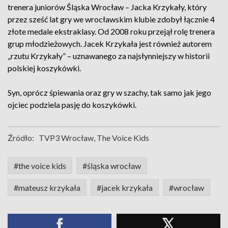
trenera juniorów Śląska Wrocław – Jacka Krzykały, który
przez sześć lat gry we wrocławskim klubie zdobył łącznie 4
złote medale ekstraklasy. Od 2008 roku przejął rolę trenera
grup młodzieżowych. Jacek Krzykała jest również autorem
„rzutu Krzykały” – uznawanego za najsłynniejszy w historii
polskiej koszykówki.
Syn, oprócz śpiewania oraz gry w szachy, tak samo jak jego
ojciec podziela pasję do koszykówki.
Źródło:
TVP3 Wrocław, The Voice Kids
#the voice kids
#śląska wrocław
#mateusz krzykała
#jacek krzykała
#wrocław