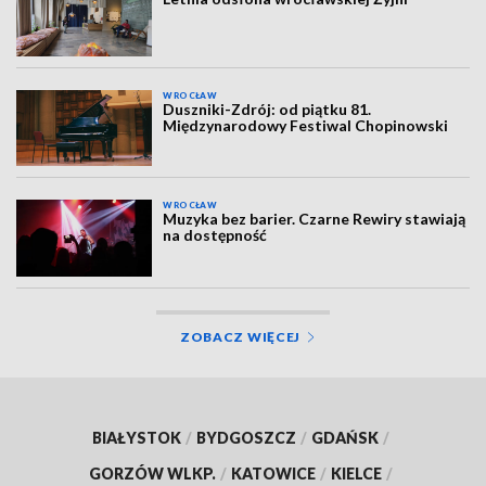
WROCŁAW
Duszniki-Zdrój: od piątku 81.
Międzynarodowy Festiwal Chopinowski
WROCŁAW
Muzyka bez barier. Czarne Rewiry stawiają
na dostępność
ZOBACZ WIĘCEJ
BIAŁYSTOK
/
BYDGOSZCZ
/
GDAŃSK
/
GORZÓW WLKP.
/
KATOWICE
/
KIELCE
/