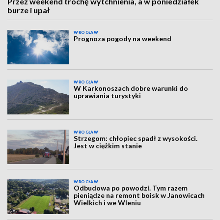
Przez weekend trochę wytchnienia, a w poniedziałek
burze i upał
WROCŁAW
Prognoza pogody na weekend
WROCŁAW
W Karkonoszach dobre warunki do
uprawiania turystyki
WROCŁAW
Strzegom: chłopiec spadł z wysokości.
Jest w ciężkim stanie
WROCŁAW
Odbudowa po powodzi. Tym razem
pieniądze na remont boisk w Janowicach
Wielkich i we Wleniu