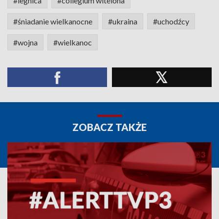
#legnica
#collegium witelona
#śniadanie wielkanocne
#ukraina
#uchodźcy
#wojna
#wielkanoc
ZOBACZ TAKŻE