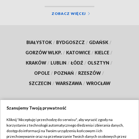
ZOBACZ WIĘCEJ
BIAŁYSTOK
/
BYDGOSZCZ
/
GDAŃSK
/
GORZÓW WLKP.
/
KATOWICE
/
KIELCE
/
KRAKÓW
/
LUBLIN
/
ŁÓDŹ
/
OLSZTYN
/
OPOLE
/
POZNAŃ
/
RZESZÓW
/
SZCZECIN
/
WARSZAWA
/
WROCŁAW
Szanujemy Twoją prywatność
Dołącz do nas:
Kliknij "Akceptuję i przechodzę do serwisu", aby wyrazić zgody na
korzystanie z technologii automatycznego śledzenia i zbierania danych,
TVP
dostęp do informacji na Twoim urządzeniu końcowym i ich
Abonament TVP
przechowywanie oraz na przetwarzanie Twoich danych osobowych przez
Regulamin TVP