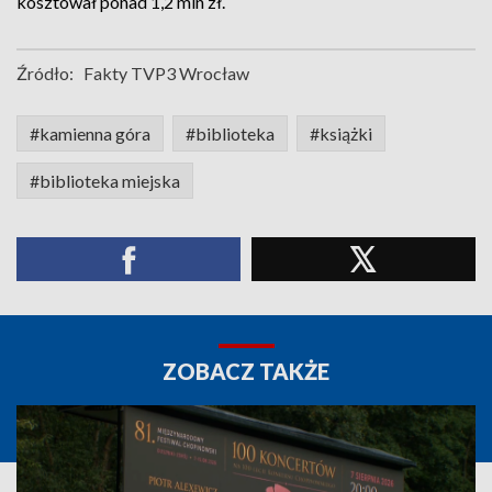
kosztował ponad 1,2 mln zł.
Źródło:
Fakty TVP3 Wrocław
#kamienna góra
#biblioteka
#książki
#biblioteka miejska
ZOBACZ TAKŻE