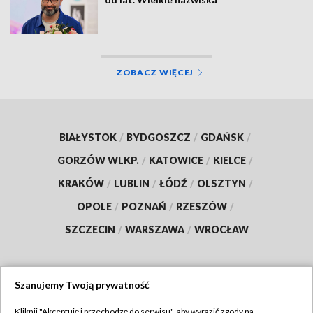
ZOBACZ WIĘCEJ
BIAŁYSTOK
/
BYDGOSZCZ
/
GDAŃSK
/
GORZÓW WLKP.
/
KATOWICE
/
KIELCE
/
KRAKÓW
/
LUBLIN
/
ŁÓDŹ
/
OLSZTYN
/
OPOLE
/
POZNAŃ
/
RZESZÓW
/
SZCZECIN
/
WARSZAWA
/
WROCŁAW
Szanujemy Twoją prywatność
Dołącz do nas:
Kliknij "Akceptuję i przechodzę do serwisu", aby wyrazić zgody na