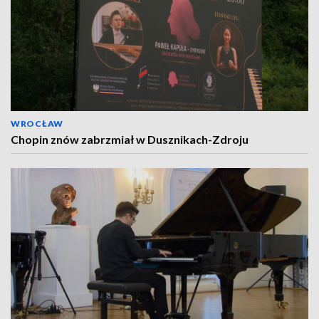
WROCŁAW
Chopin znów zabrzmiał w Dusznikach-Zdroju