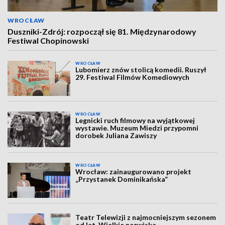
WROCŁAW
Duszniki-Zdrój: rozpoczął się 81. Międzynarodowy
Festiwal Chopinowski
WROCŁAW
Lubomierz znów stolicą komedii. Ruszył
29. Festiwal Filmów Komediowych
WROCŁAW
Legnicki ruch filmowy na wyjątkowej
wystawie. Muzeum Miedzi przypomni
dorobek Juliana Zawiszy
WROCŁAW
Wrocław: zainaugurowano projekt
„Przystanek Dominikańska”
Teatr Telewizji z najmocniejszym sezonem
od lat. Wielkie nazwiska