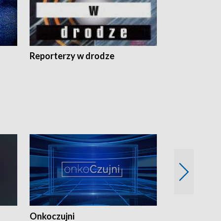
Reporterzy w drodze
Onkoczujni
Recepta na 