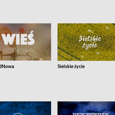
odNowa
Sielskie życie