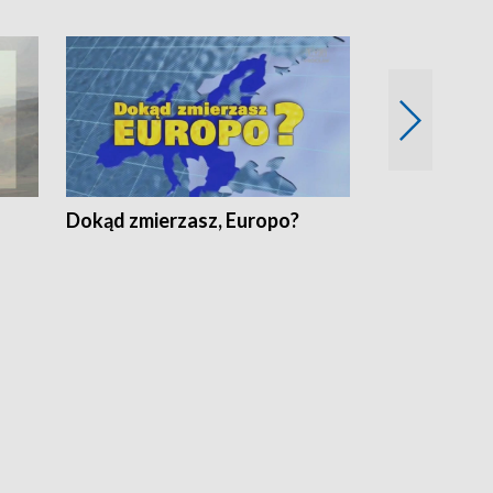
Dokąd zmierzasz, Europo?
Fakty Komen