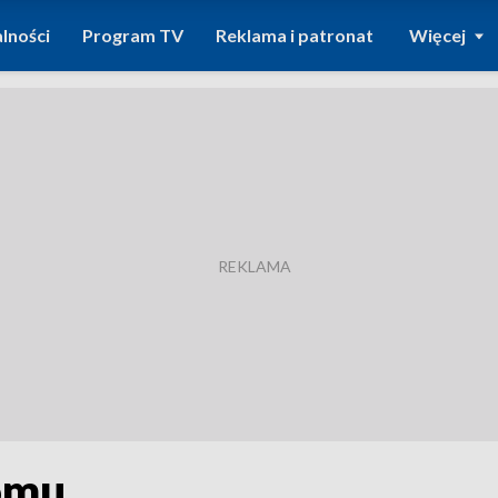
lności
Program TV
Reklama i patronat
Więcej
domu