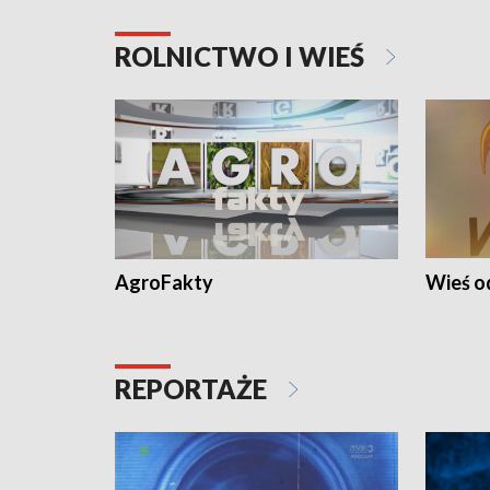
ROLNICTWO I WIEŚ
AgroFakty
Wieś 
REPORTAŻE