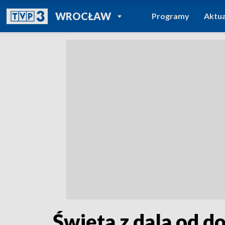
POWRÓT DO
WROCŁAW
Programy
Aktua
TVP REGIONY
Święta z dala od 