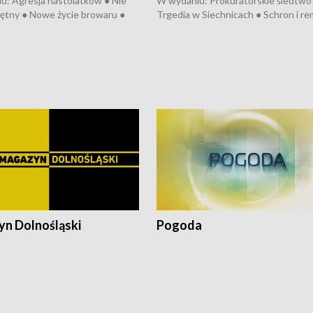
u: Agresja nastolatków ● Nie
W wydaniu: Prokuratorskie śledtwo
ętny ● Nowe życie browaru ●
Trgedia w Siechnicach ● Schron i re
łodzko ● Złotoryjskie złoto ●
Mateusz Morawiecki we Wrocławiu 
ień Pszczół ● Chopin w
edycja Międzynarodowego Festiwal
ch ● Uwaga! Hulajnoga
Chopinowskiego ● Na pomoc Hiszp
● Odbudowa po powodzi ● Filmowy
Lubomierz
n Dolnośląski
Pogoda