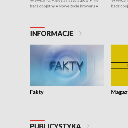
W wydaniu: Agresja nastolatków ● Nie
W wydani
bądź obojętny ● Nowe życie browaru ●
bądź oboj
Bitwa o Kłodzko ● Złotoryjskie złoto ●
Bitwa o K
Wielki Dzień Pszczół ● Chopin w
Wielki Dz
Dusznikach ● Uwaga! Hulajnoga
Dusznika
INFORMACJE
Fakty
Magazy
PUBLICYSTYKA