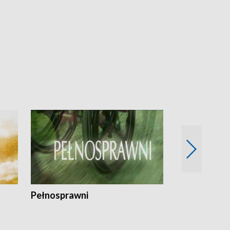
Pełnosprawni
Bezpieczny 