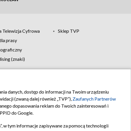
 Telewizja Cyfrowa
Sklep TVP
la prasy
tograficzny
sing (znaki)
klamy
Kontakt
rania danych, dostęp do informacji na Twoim urządzeniu
idacji (zwaną dalej również „TVP”),
Zaufanych Partnerów
anego dopasowania reklam do Twoich zainteresowań i
a PPID do Google.
”, w tym informacje zapisywane za pomocą technologii