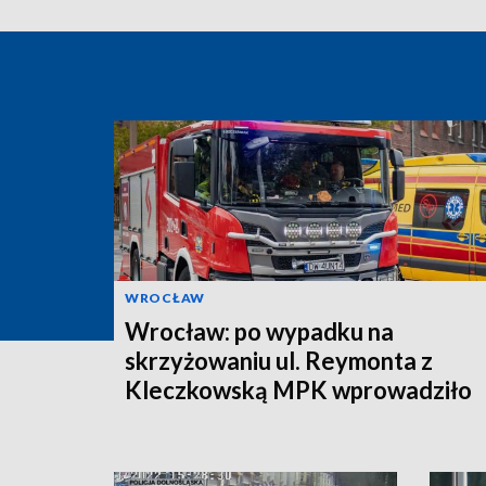
WROCŁAW
Wrocław: po wypadku na
skrzyżowaniu ul. Reymonta z
Kleczkowską MPK wprowadziło
objazdy