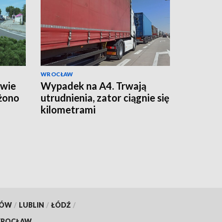
WROCŁAW
awie
Wypadek na A4. Trwają
żono
utrudnienia, zator ciągnie się
kilometrami
KÓW
/
LUBLIN
/
ŁÓDŹ
/
ROCŁAW