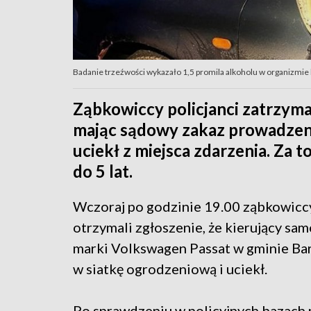
Badanie trzeźwości wykazało 1,5 promila alkoholu w organizmie ki
Ząbkowiccy policjanci zatrzyma
mając sądowy zakaz prowadzeni
uciekł z miejsca zdarzenia. Za 
do 5 lat.
Wczoraj po godzinie 19.00 ząbkowiccy
otrzymali zgłoszenie, że kierujący s
marki Volkswagen Passat w gminie Ba
w siatkę ogrodzeniową i uciekł.
Po sprawdzeniu w policyjnych bazach