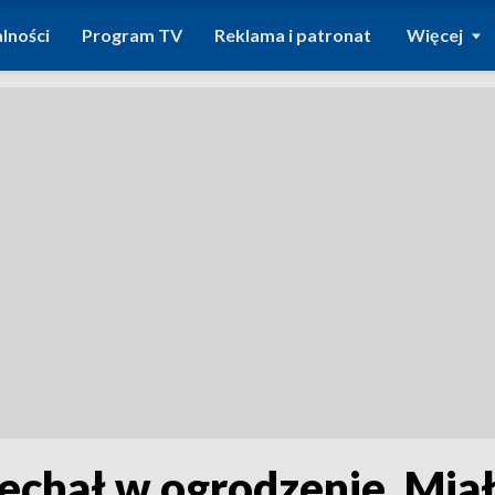
lności
Program TV
Reklama i patronat
Więcej
jechał w ogrodzenie. Mia