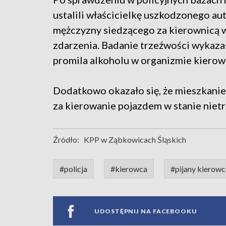
ustalili właścicielkę uszkodzonego au
mężczyzny siedzącego za kierownicą w
zdarzenia. Badanie trzeźwości wykaza
promila alkoholu w organizmie kierow
Dodatkowo okazało się, że mieszkani
za kierowanie pojazdem w stanie nietr
Źródło:
KPP w Ząbkowicach Śląskich
#policja
#kierowca
#pijany kierowc
UDOSTĘPNIJ NA FACEBOOKU