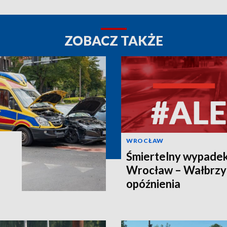
ZOBACZ TAKŻE
WROCŁAW
Śmiertelny wypadek 
Wrocław – Wałbrzyc
opóźnienia