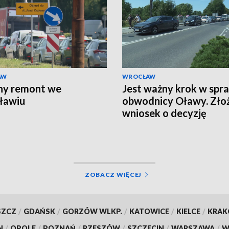
AW
WROCŁAW
ny remont we
Jest ważny krok w spr
ławiu
obwodnicy Oławy. Zło
wniosek o decyzję
środowiskową
ZOBACZ WIĘCEJ
SZCZ
/
GDAŃSK
/
GORZÓW WLKP.
/
KATOWICE
/
KIELCE
/
KRA
N
/
OPOLE
/
POZNAŃ
/
RZESZÓW
/
SZCZECIN
/
WARSZAWA
/
W