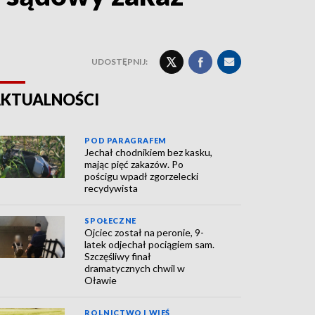
UDOSTĘPNIJ:
KTUALNOŚCI
POD PARAGRAFEM
Jechał chodnikiem bez kasku,
mając pięć zakazów. Po
pościgu wpadł zgorzelecki
recydywista
SPOŁECZNE
Ojciec został na peronie, 9-
latek odjechał pociągiem sam.
Szczęśliwy finał
dramatycznych chwil w
Oławie
ROLNICTWO I WIEŚ