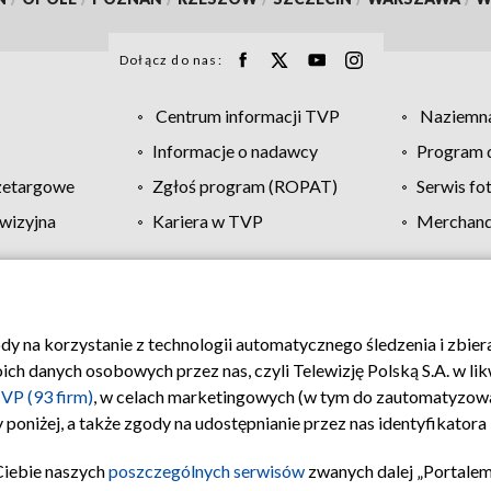
Dołącz do nas:
Centrum informacji TVP
Naziemna
Informacje o nadawcy
Program d
zetargowe
Zgłoś program (ROPAT)
Serwis fo
wizyjna
Kariera w TVP
Merchandi
Polityka prywatności
Moje zgody
Pomoc
Biuro re
ody na korzystanie z technologii automatycznego śledzenia i zbie
 danych osobowych przez nas, czyli Telewizję Polską S.A. w likw
VP (93 firm)
, w celach marketingowych (w tym do zautomatyzow
 poniżej, a także zgody na udostępnianie przez nas identyfikator
Ciebie naszych
poszczególnych serwisów
zwanych dalej „Portalem