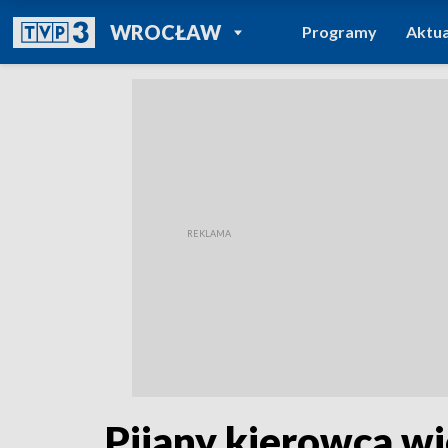
POWRÓT DO
WROCŁAW
Programy
Aktua
TVP REGIONY
Pijany kierowca w