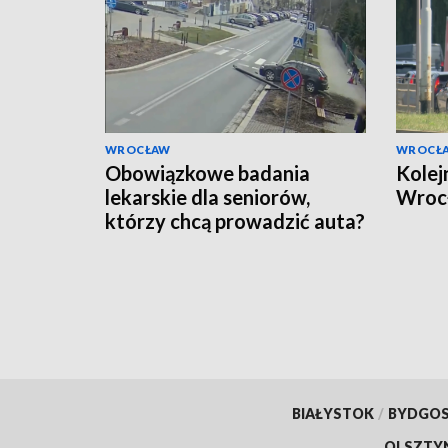
WROCŁAW
WROCŁ
Obowiązkowe badania
Kolej
lekarskie dla seniorów,
Wroc
którzy chcą prowadzić auta?
BIAŁYSTOK
/
BYDGO
OLSZTY