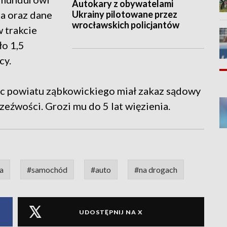
Autokary z obywatelami
Ukrainy pilotowane przez
ta oraz dane
wrocławskich policjantów
 trakcie
ło 1,5
cy.
ec powiatu ząbkowickiego miał zakaz sądowy
zeźwości. Grozi mu do 5 lat więzienia.
a
#samochód
#auto
#na drogach
UDOSTĘPNIJ NA X