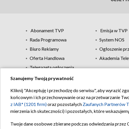
Abonament TVP
Emisja w TVP
Rada Programowa
System NOS
Biuro Reklamy
Ogłoszenie pr
Oferta Handlowa
Akademia Tele
Telegazeta ogłoszenia
Szanujemy Twoją prywatność
Regulamin TVP
Kliknij "Akceptuję i przechodzę do serwisu", aby wyrazić zg
końcowym i ich przechowywanie oraz na przetwarzanie Twoich
z IAB* (1201 firm)
oraz pozostałych
Zaufanych Partnerów T
mierzenia ich skuteczności) i pozostałych, które wskazujemy
Twoje dane osobowe zbierane podczas odwiedzania przez 