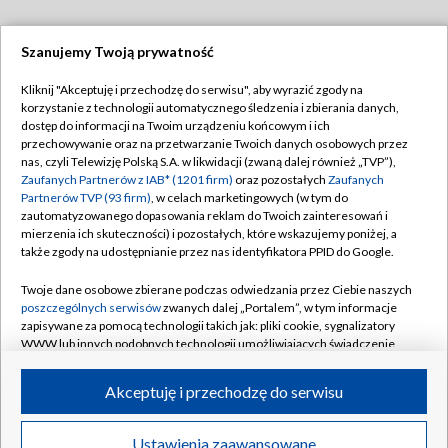
Szanujemy Twoją prywatność
Dołącz do nas:
Kliknij "Akceptuję i przechodzę do serwisu", aby wyrazić zgody na
korzystanie z technologii automatycznego śledzenia i zbierania danych,
TVP
dostęp do informacji na Twoim urządzeniu końcowym i ich
Abonament TVP
przechowywanie oraz na przetwarzanie Twoich danych osobowych przez
Regulamin TVP
nas, czyli Telewizję Polską S.A. w likwidacji (zwaną dalej również „TVP”),
Emisja w TVP
Polityka prywatności
Zaufanych Partnerów z IAB* (1201 firm)
oraz pozostałych
Zaufanych
Partnerów TVP (93 firm)
, w celach marketingowych (w tym do
Centrum informacji TVP
Moje zgody
zautomatyzowanego dopasowania reklam do Twoich zainteresowań i
mierzenia ich skuteczności) i pozostałych, które wskazujemy poniżej, a
Naziemna Telewizja Cyfrowa
Pomoc
także zgody na udostępnianie przez nas identyfikatora PPID do Google.
Sklep TVP
Biuro reklamy
Twoje dane osobowe zbierane podczas odwiedzania przez Ciebie naszych
Rada Programowa
Kontakt
poszczególnych serwisów
zwanych dalej „Portalem”, w tym informacje
zapisywane za pomocą technologii takich jak: pliki cookie, sygnalizatory
System NOS
WWW lub innych podobnych technologii umożliwiających świadczenie
dopasowanych i bezpiecznych usług, personalizację treści oraz reklam,
Informacje o nadawcy
Kanały
udostępnianie funkcji mediów społecznościowych oraz analizowanie
Akceptuję i przechodzę do serwisu
ruchu w Internecie.
Program dla prasy
©2026 Telewizja Polska S.A. w likwidacji
Biuro Reklamy
Twoje dane osobowe zbierane podczas odwiedzania przez Ciebie
Ustawienia zaawansowane