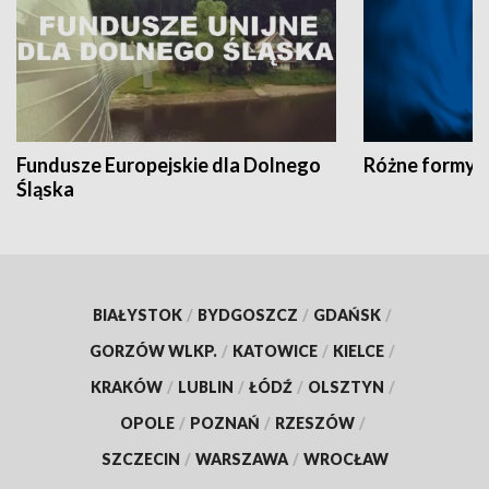
Fundusze Europejskie dla Dolnego
Różne formy t
Śląska
BIAŁYSTOK
/
BYDGOSZCZ
/
GDAŃSK
/
GORZÓW WLKP.
/
KATOWICE
/
KIELCE
/
KRAKÓW
/
LUBLIN
/
ŁÓDŹ
/
OLSZTYN
/
OPOLE
/
POZNAŃ
/
RZESZÓW
/
SZCZECIN
/
WARSZAWA
/
WROCŁAW