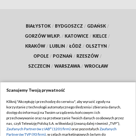
BIAŁYSTOK
/
BYDGOSZCZ
/
GDAŃSK
/
GORZÓW WLKP.
/
KATOWICE
/
KIELCE
/
KRAKÓW
/
LUBLIN
/
ŁÓDŹ
/
OLSZTYN
/
OPOLE
/
POZNAŃ
/
RZESZÓW
/
SZCZECIN
/
WARSZAWA
/
WROCŁAW
Szanujemy Twoją prywatność
Dołącz do nas:
Kliknij "Akceptuję i przechodzę do serwisu", aby wyrazić zgody na
korzystanie z technologii automatycznego śledzenia i zbierania danych,
TVP
dostęp do informacji na Twoim urządzeniu końcowym i ich
Abonament TVP
przechowywanie oraz na przetwarzanie Twoich danych osobowych przez
Regulamin TVP
nas, czyli Telewizję Polską S.A. w likwidacji (zwaną dalej również „TVP”),
Emisja w TVP
Polityka prywatności
Zaufanych Partnerów z IAB* (1201 firm)
oraz pozostałych
Zaufanych
Partnerów TVP (93 firm)
, w celach marketingowych (w tym do