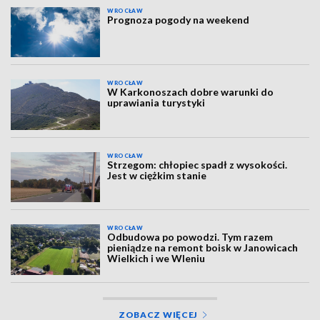
WROCŁAW
Prognoza pogody na weekend
WROCŁAW
W Karkonoszach dobre warunki do
uprawiania turystyki
WROCŁAW
Strzegom: chłopiec spadł z wysokości.
Jest w ciężkim stanie
WROCŁAW
Odbudowa po powodzi. Tym razem
pieniądze na remont boisk w Janowicach
Wielkich i we Wleniu
ZOBACZ WIĘCEJ