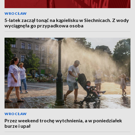
WROCŁAW
5-latek zaczął tonąć na kąpielisku w Siechnicach. Z wody
wyciągnęła go przypadkowa osoba
WROCŁAW
Przez weekend trochę wytchnienia, a w poniedziałek
burze i upał