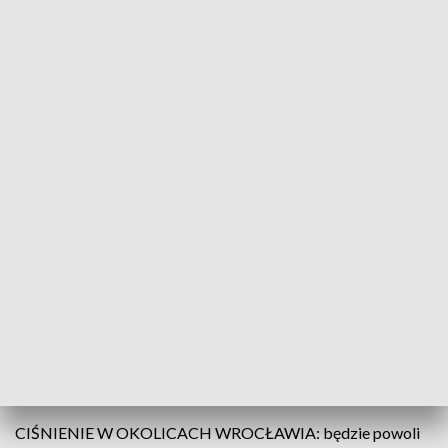
(fot. PAP; TVP3 Wrocław)
Do południa w całym woj. będzie pogonie,
słonecznie i bez opadów. Po południu nadal
przeważać będzie pogodna i w miarę słoneczna
aura. Jedynie w pasie północnym (na północ od linii
Bolesławiec-Lubin-Syców) będzie się mocniej
chmurzyć i tutaj popada słaby deszcz.
TEMPERATURA MAX. W REGIONIE: od 8 do 11 stopni
Celsjusza.
CIŚNIENIE W OKOLICACH WROCŁAWIA: będzie powoli