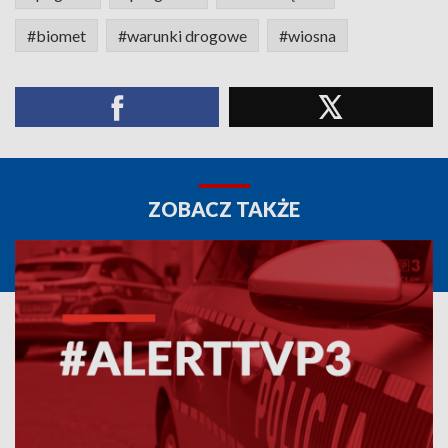
#biomet
#warunki drogowe
#wiosna
ZOBACZ TAKŻE