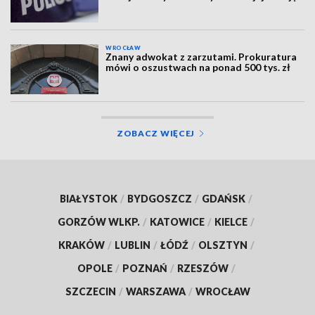
WROCŁAW
Znany adwokat z zarzutami. Prokuratura
mówi o oszustwach na ponad 500 tys. zł
ZOBACZ WIĘCEJ
BIAŁYSTOK
/
BYDGOSZCZ
/
GDAŃSK
/
GORZÓW WLKP.
/
KATOWICE
/
KIELCE
/
KRAKÓW
/
LUBLIN
/
ŁÓDŹ
/
OLSZTYN
/
OPOLE
/
POZNAŃ
/
RZESZÓW
/
SZCZECIN
/
WARSZAWA
/
WROCŁAW