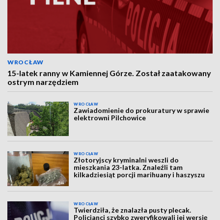
WROCŁAW
15-latek ranny w Kamiennej Górze. Został zaatakowany
ostrym narzędziem
WROCŁAW
Zawiadomienie do prokuratury w sprawie
elektrowni Pilchowice
WROCŁAW
Złotoryjscy kryminalni weszli do
mieszkania 23-latka. Znaleźli tam
kilkadziesiąt porcji marihuany i haszyszu
WROCŁAW
Twierdziła, że znalazła pusty plecak.
Policjanci szybko zweryfikowali jej wersję