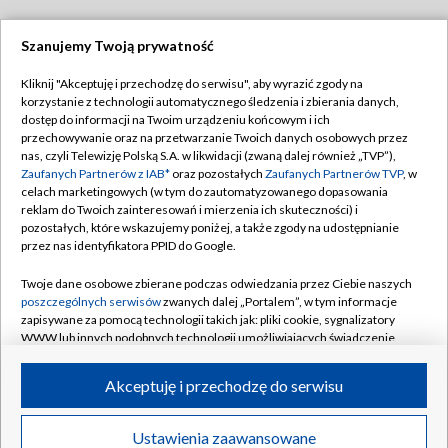
Szanujemy Twoją prywatność
Dołącz do nas:
Kliknij "Akceptuję i przechodzę do serwisu", aby wyrazić zgody na
korzystanie z technologii automatycznego śledzenia i zbierania danych,
TVP
dostęp do informacji na Twoim urządzeniu końcowym i ich
Abonament TVP
przechowywanie oraz na przetwarzanie Twoich danych osobowych przez
Regulamin TVP
nas, czyli Telewizję Polską S.A. w likwidacji (zwaną dalej również „TVP”),
Emisja w TVP
Polityka prywatności
Zaufanych Partnerów z IAB*
oraz pozostałych
Zaufanych Partnerów TVP
, w
celach marketingowych (w tym do zautomatyzowanego dopasowania
Centrum informacji TVP
Moje zgody
reklam do Twoich zainteresowań i mierzenia ich skuteczności) i
pozostałych, które wskazujemy poniżej, a także zgody na udostępnianie
Naziemna Telewizja Cyfrowa
Pomoc
przez nas identyfikatora PPID do Google.
Sklep TVP
Biuro reklamy
Twoje dane osobowe zbierane podczas odwiedzania przez Ciebie naszych
Rada Programowa
Kontakt
poszczególnych serwisów
zwanych dalej „Portalem”, w tym informacje
zapisywane za pomocą technologii takich jak: pliki cookie, sygnalizatory
System NOS
WWW lub innych podobnych technologii umożliwiających świadczenie
dopasowanych i bezpiecznych usług, personalizację treści oraz reklam,
Informacje o nadawcy
Kanały
udostępnianie funkcji mediów społecznościowych oraz analizowanie
Akceptuję i przechodzę do serwisu
ruchu w Internecie.
Program dla prasy
©2026 Telewizja Polska S.A. w likwidacji
Biuro Reklamy
Twoje dane osobowe zbierane podczas odwiedzania przez Ciebie
Ustawienia zaawansowane
poszczególnych serwisów
na Portalu, takie jak adresy IP, identyfikatory