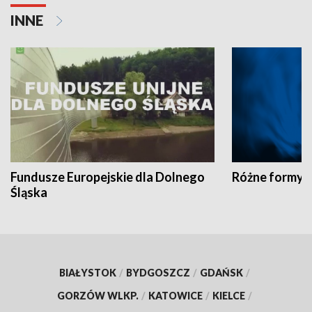
INNE
Fundusze Europejskie dla Dolnego
Różne formy t
Śląska
BIAŁYSTOK
/
BYDGOSZCZ
/
GDAŃSK
/
GORZÓW WLKP.
/
KATOWICE
/
KIELCE
/