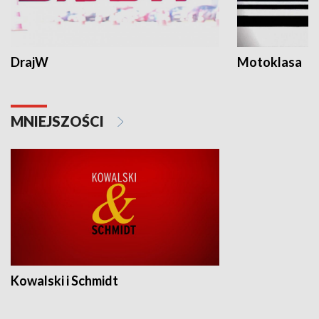
DrajW
Motoklasa
MNIEJSZOŚCI
Kowalski i Schmidt