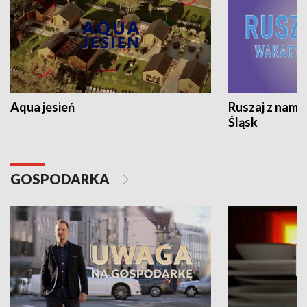
Aqua jesień
Ruszaj z nami
Śląsk
GOSPODARKA