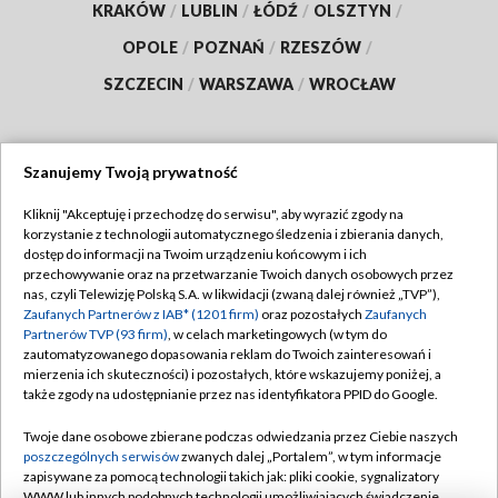
KRAKÓW
/
LUBLIN
/
ŁÓDŹ
/
OLSZTYN
/
OPOLE
/
POZNAŃ
/
RZESZÓW
/
SZCZECIN
/
WARSZAWA
/
WROCŁAW
Szanujemy Twoją prywatność
Dołącz do nas:
Kliknij "Akceptuję i przechodzę do serwisu", aby wyrazić zgody na
korzystanie z technologii automatycznego śledzenia i zbierania danych,
TVP
dostęp do informacji na Twoim urządzeniu końcowym i ich
Abonament TVP
przechowywanie oraz na przetwarzanie Twoich danych osobowych przez
Regulamin TVP
nas, czyli Telewizję Polską S.A. w likwidacji (zwaną dalej również „TVP”),
Emisja w TVP
Polityka prywatności
Zaufanych Partnerów z IAB* (1201 firm)
oraz pozostałych
Zaufanych
Partnerów TVP (93 firm)
, w celach marketingowych (w tym do
Centrum informacji TVP
Moje zgody
zautomatyzowanego dopasowania reklam do Twoich zainteresowań i
mierzenia ich skuteczności) i pozostałych, które wskazujemy poniżej, a
Naziemna Telewizja Cyfrowa
Pomoc
także zgody na udostępnianie przez nas identyfikatora PPID do Google.
Sklep TVP
Biuro reklamy
Twoje dane osobowe zbierane podczas odwiedzania przez Ciebie naszych
Rada Programowa
Kontakt
poszczególnych serwisów
zwanych dalej „Portalem”, w tym informacje
zapisywane za pomocą technologii takich jak: pliki cookie, sygnalizatory
System NOS
WWW lub innych podobnych technologii umożliwiających świadczenie