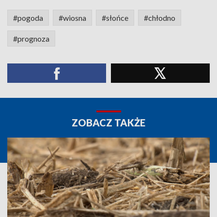
#pogoda
#wiosna
#słońce
#chłodno
#prognoza
ZOBACZ TAKŻE