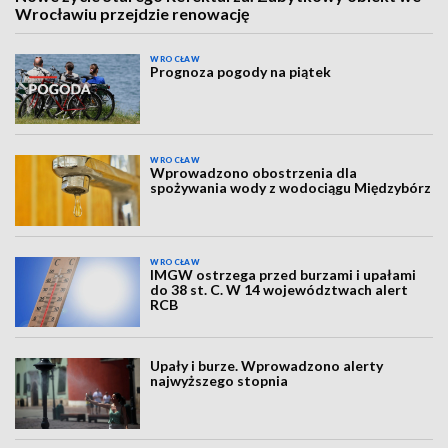
Wrocławiu przejdzie renowację
WROCŁAW
Prognoza pogody na piątek
WROCŁAW
Wprowadzono obostrzenia dla
spożywania wody z wodociągu Międzybórz
WROCŁAW
IMGW ostrzega przed burzami i upałami
do 38 st. C. W 14 województwach alert
RCB
Upały i burze. Wprowadzono alerty
najwyższego stopnia