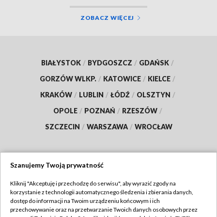
ZOBACZ WIĘCEJ
BIAŁYSTOK
/
BYDGOSZCZ
/
GDAŃSK
/
GORZÓW WLKP.
/
KATOWICE
/
KIELCE
/
KRAKÓW
/
LUBLIN
/
ŁÓDŹ
/
OLSZTYN
/
OPOLE
/
POZNAŃ
/
RZESZÓW
/
SZCZECIN
/
WARSZAWA
/
WROCŁAW
Szanujemy Twoją prywatność
Dołącz do nas:
Kliknij "Akceptuję i przechodzę do serwisu", aby wyrazić zgody na
korzystanie z technologii automatycznego śledzenia i zbierania danych,
TVP
dostęp do informacji na Twoim urządzeniu końcowym i ich
Abonament TVP
przechowywanie oraz na przetwarzanie Twoich danych osobowych przez
Regulamin TVP