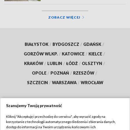
ZOBACZ WIĘCEJ
BIAŁYSTOK
/
BYDGOSZCZ
/
GDAŃSK
/
GORZÓW WLKP.
/
KATOWICE
/
KIELCE
/
KRAKÓW
/
LUBLIN
/
ŁÓDŹ
/
OLSZTYN
/
OPOLE
/
POZNAŃ
/
RZESZÓW
/
SZCZECIN
/
WARSZAWA
/
WROCŁAW
Szanujemy Twoją prywatność
Dołącz do nas:
Kliknij "Akceptuję i przechodzę do serwisu", aby wyrazić zgody na
korzystanie z technologii automatycznego śledzenia i zbierania danych,
TVP
dostęp do informacji na Twoim urządzeniu końcowym i ich