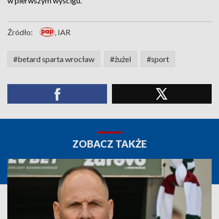
w pierwszym wyścigu.
Źródło:
, IAR
#betard sparta wrocław
#żużel
#sport
ZOBACZ TAKŻE