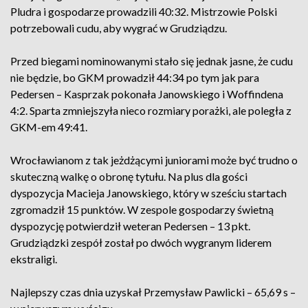
Pludra i gospodarze prowadzili 40:32. Mistrzowie Polski
potrzebowali cudu, aby wygrać w Grudziądzu.
Przed biegami nominowanymi stało się jednak jasne, że cudu
nie będzie, bo GKM prowadził 44:34 po tym jak para
Pedersen – Kasprzak pokonała Janowskiego i Woffindena
4:2. Sparta zmniejszyła nieco rozmiary porażki, ale poległa z
GKM-em 49:41.
Wrocławianom z tak jeżdżącymi juniorami może być trudno o
skuteczną walkę o obronę tytułu. Na plus dla gości
dyspozycja Macieja Janowskiego, który w sześciu startach
zgromadził 15 punktów. W zespole gospodarzy świetną
dyspozycję potwierdził weteran Pedersen – 13 pkt.
Grudziądzki zespół został po dwóch wygranym liderem
ekstraligi.
Najlepszy czas dnia uzyskał Przemysław Pawlicki – 65,69 s –