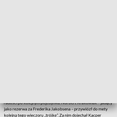
wyglądało jednak na to, że mecz będzie niezwykle zacięty,
wyrównany i efektowny.
Po pierwsze serii startów było 13:11 dla miejscowych, co
zwiastowało wielkie emocje. Po siedmiu biegach przewaga
miejscowych wzrosła do czterech punktów (23:19). Sparta
do remisu 27:27 doprowadziła w biegu dziewiątym, gdy para
Gleb Czugunow – Daniel Bewley objechała Krzysztofa
Kasprzaka i Przemysława Pawlickiego 5:1.
Gdy w 11. biegu Pawlicki i Nicki Pedersen pokonali 5:1
Bewleya i Taia Woffindena w Grudziądzu zapachniało
niespodzianką. Za taką należało bowiem przed meczem
uznawać wygraną gospodarzy.
Na stadionie przy ul. Hallera ok. 7 tysięcy fanów ryknęło z
radości po kolejnym pojedynku. Norbert Krakowiak – jadący
jako rezerwa za Frederika Jakobsena – przywiózł do mety
kolejną tego wieczoru „trójkę”. Za nim dojechał Kacper