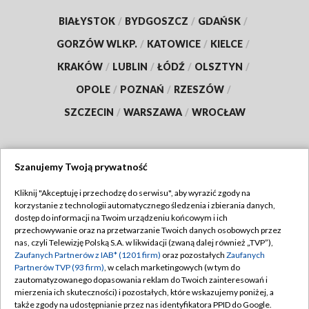
BIAŁYSTOK
/
BYDGOSZCZ
/
GDAŃSK
/
GORZÓW WLKP.
/
KATOWICE
/
KIELCE
/
KRAKÓW
/
LUBLIN
/
ŁÓDŹ
/
OLSZTYN
/
OPOLE
/
POZNAŃ
/
RZESZÓW
/
SZCZECIN
/
WARSZAWA
/
WROCŁAW
Szanujemy Twoją prywatność
Dołącz do nas:
Kliknij "Akceptuję i przechodzę do serwisu", aby wyrazić zgody na
korzystanie z technologii automatycznego śledzenia i zbierania danych,
TVP
dostęp do informacji na Twoim urządzeniu końcowym i ich
Abonament TVP
przechowywanie oraz na przetwarzanie Twoich danych osobowych przez
Regulamin TVP
nas, czyli Telewizję Polską S.A. w likwidacji (zwaną dalej również „TVP”),
Emisja w TVP
Polityka prywatności
Zaufanych Partnerów z IAB* (1201 firm)
oraz pozostałych
Zaufanych
Partnerów TVP (93 firm)
, w celach marketingowych (w tym do
Centrum informacji TVP
Moje zgody
zautomatyzowanego dopasowania reklam do Twoich zainteresowań i
mierzenia ich skuteczności) i pozostałych, które wskazujemy poniżej, a
Naziemna Telewizja Cyfrowa
Pomoc
także zgody na udostępnianie przez nas identyfikatora PPID do Google.