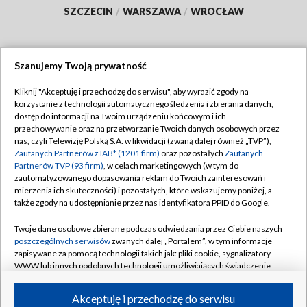
SZCZECIN
/
WARSZAWA
/
WROCŁAW
Szanujemy Twoją prywatność
Dołącz do nas:
Kliknij "Akceptuję i przechodzę do serwisu", aby wyrazić zgody na
korzystanie z technologii automatycznego śledzenia i zbierania danych,
TVP
dostęp do informacji na Twoim urządzeniu końcowym i ich
Abonament TVP
przechowywanie oraz na przetwarzanie Twoich danych osobowych przez
Regulamin TVP
nas, czyli Telewizję Polską S.A. w likwidacji (zwaną dalej również „TVP”),
Emisja w TVP
Polityka prywatności
Zaufanych Partnerów z IAB* (1201 firm)
oraz pozostałych
Zaufanych
Partnerów TVP (93 firm)
, w celach marketingowych (w tym do
Centrum informacji TVP
Moje zgody
zautomatyzowanego dopasowania reklam do Twoich zainteresowań i
mierzenia ich skuteczności) i pozostałych, które wskazujemy poniżej, a
Naziemna Telewizja Cyfrowa
Pomoc
także zgody na udostępnianie przez nas identyfikatora PPID do Google.
Sklep TVP
Biuro reklamy
Twoje dane osobowe zbierane podczas odwiedzania przez Ciebie naszych
Rada Programowa
Kontakt
poszczególnych serwisów
zwanych dalej „Portalem”, w tym informacje
zapisywane za pomocą technologii takich jak: pliki cookie, sygnalizatory
System NOS
WWW lub innych podobnych technologii umożliwiających świadczenie
dopasowanych i bezpiecznych usług, personalizację treści oraz reklam,
Informacje o nadawcy
Kanały
udostępnianie funkcji mediów społecznościowych oraz analizowanie
Akceptuję i przechodzę do serwisu
ruchu w Internecie.
Program dla prasy