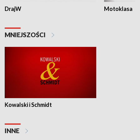
DrajW
Motoklasa
MNIEJSZOŚCI
Kowalski i Schmidt
INNE