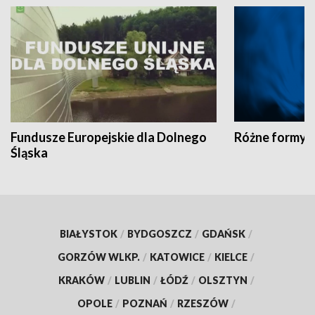
Fundusze Europejskie dla Dolnego
Różne formy t
Śląska
BIAŁYSTOK
/
BYDGOSZCZ
/
GDAŃSK
/
GORZÓW WLKP.
/
KATOWICE
/
KIELCE
/
KRAKÓW
/
LUBLIN
/
ŁÓDŹ
/
OLSZTYN
/
OPOLE
/
POZNAŃ
/
RZESZÓW
/