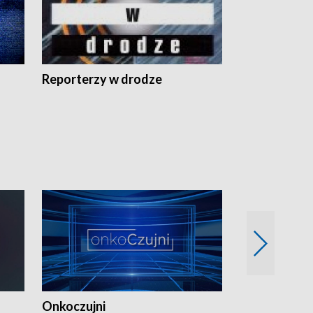
Reporterzy w drodze
Onkoczujni
Recepta na 