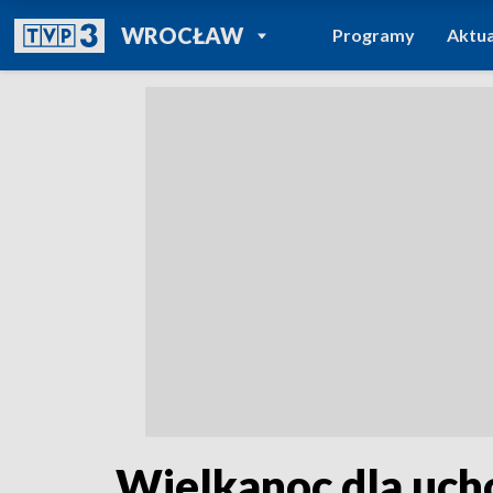
POWRÓT DO
WROCŁAW
Programy
Aktua
TVP REGIONY
Wielkanoc dla uc