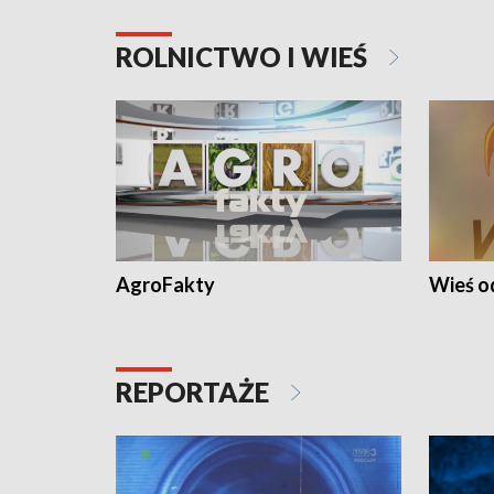
ROLNICTWO I WIEŚ
AgroFakty
Wieś 
REPORTAŻE