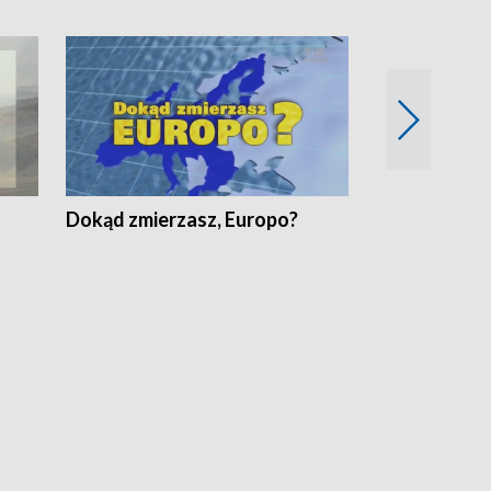
Dokąd zmierzasz, Europo?
Fakty Komen