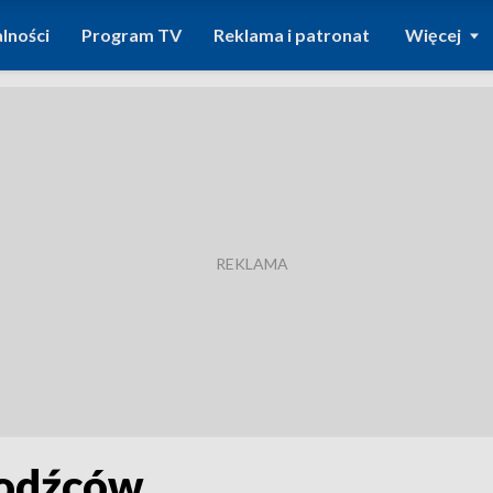
lności
Program TV
Reklama i patronat
Więcej
hodźców