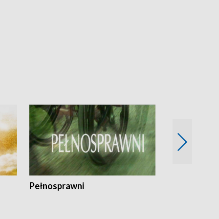
Pełnosprawni
Bezpieczny 