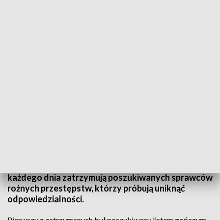
Mężczyźni za swoją przestępczą działalność odpowiedzą przed wrocławskimi
sądami (fot. Shutterstock DarSzach, zdjęcie ilustracyjne)
Policjanci pionu kryminalnego komisariatu na
wrocławskim Śródmieściu tylko w ubiegłym
tygodniu zatrzymali kolejnych poszukiwanych
sprawców przestępstw. Wrocławscy policjanci
każdego dnia zatrzymują poszukiwanych sprawców
rożnych przestępstw, którzy próbują uniknąć
odpowiedzialności.
Pierwszy z zatrzymanych był poszukiwany listem gończym.