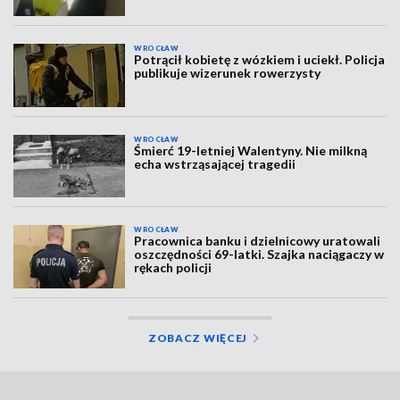
WROCŁAW
Potrącił kobietę z wózkiem i uciekł. Policja
publikuje wizerunek rowerzysty
WROCŁAW
Śmierć 19-letniej Walentyny. Nie milkną
echa wstrząsającej tragedii
WROCŁAW
Pracownica banku i dzielnicowy uratowali
oszczędności 69-latki. Szajka naciągaczy w
rękach policji
ZOBACZ WIĘCEJ