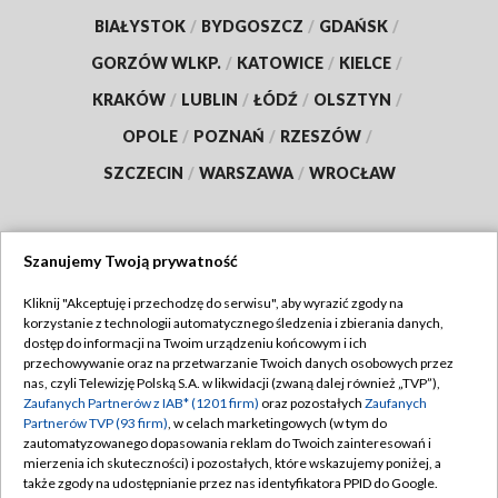
BIAŁYSTOK
/
BYDGOSZCZ
/
GDAŃSK
/
GORZÓW WLKP.
/
KATOWICE
/
KIELCE
/
KRAKÓW
/
LUBLIN
/
ŁÓDŹ
/
OLSZTYN
/
OPOLE
/
POZNAŃ
/
RZESZÓW
/
SZCZECIN
/
WARSZAWA
/
WROCŁAW
Szanujemy Twoją prywatność
Dołącz do nas:
Kliknij "Akceptuję i przechodzę do serwisu", aby wyrazić zgody na
korzystanie z technologii automatycznego śledzenia i zbierania danych,
TVP
dostęp do informacji na Twoim urządzeniu końcowym i ich
Abonament TVP
przechowywanie oraz na przetwarzanie Twoich danych osobowych przez
Regulamin TVP
nas, czyli Telewizję Polską S.A. w likwidacji (zwaną dalej również „TVP”),
Emisja w TVP
Polityka prywatności
Zaufanych Partnerów z IAB* (1201 firm)
oraz pozostałych
Zaufanych
Partnerów TVP (93 firm)
, w celach marketingowych (w tym do
Centrum informacji TVP
Moje zgody
zautomatyzowanego dopasowania reklam do Twoich zainteresowań i
mierzenia ich skuteczności) i pozostałych, które wskazujemy poniżej, a
Naziemna Telewizja Cyfrowa
Pomoc
także zgody na udostępnianie przez nas identyfikatora PPID do Google.