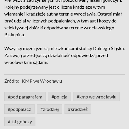
Kolejny podejrzewany jest o liczne kradzieże w tym
włamanie i kradzieże aut na terenie Wrocławia. Ostatni miał
brać udział w licznych podpaleniach, w tym aut i koszy do
selektywnej zbiórki odpadów na terenie wrocławskiego
Biskupina.
Wszyscy mężczyźni są mieszkańcami stolicy Dolnego Śląska.
Za swoją przestępczą działalność odpowiedzą przed
wrocławskimi sądami.
Źródło:
KMP we Wrocławiu
#pod paragrafem
#policja
#kmp we wrocławiu
#podpalacz
#złodziej
#kradzież
#list gończy