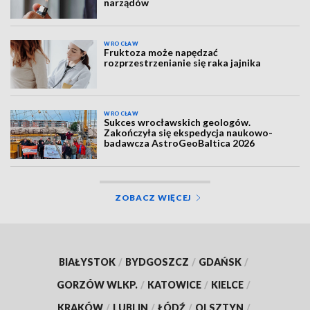
narządów
WROCŁAW
Fruktoza może napędzać
rozprzestrzenianie się raka jajnika
WROCŁAW
Sukces wrocławskich geologów.
Zakończyła się ekspedycja naukowo-
badawcza AstroGeoBaltica 2026
ZOBACZ WIĘCEJ
BIAŁYSTOK
/
BYDGOSZCZ
/
GDAŃSK
/
GORZÓW WLKP.
/
KATOWICE
/
KIELCE
/
KRAKÓW
/
LUBLIN
/
ŁÓDŹ
/
OLSZTYN
/