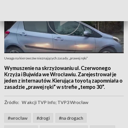
Uwaga na kierowców nieznających zasady „prawej ręki”
Wymuszenie na skrzyżowaniu ul. Czerwonego
Krzyża i Bujwida we Wrocławiu. Zarejestrował je
jeden z internautów. Kierująca toyotą zapomniała o
zasadzie „prawej ręki” w strefie „tempo 30”.
Źródło:
W akcji TVP Info; TVP3 Wrocław
#wrocław
#drogi
#na drogach