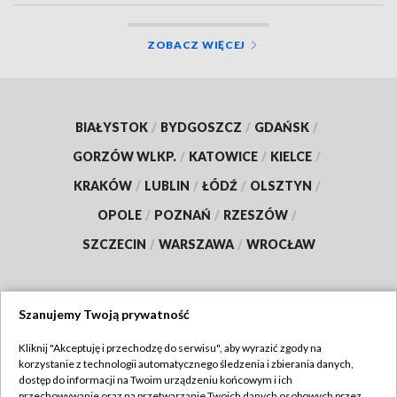
ZOBACZ WIĘCEJ
BIAŁYSTOK
/
BYDGOSZCZ
/
GDAŃSK
/
GORZÓW WLKP.
/
KATOWICE
/
KIELCE
/
KRAKÓW
/
LUBLIN
/
ŁÓDŹ
/
OLSZTYN
/
OPOLE
/
POZNAŃ
/
RZESZÓW
/
SZCZECIN
/
WARSZAWA
/
WROCŁAW
Szanujemy Twoją prywatność
Dołącz do nas:
Kliknij "Akceptuję i przechodzę do serwisu", aby wyrazić zgody na
korzystanie z technologii automatycznego śledzenia i zbierania danych,
TVP
dostęp do informacji na Twoim urządzeniu końcowym i ich
Abonament TVP
przechowywanie oraz na przetwarzanie Twoich danych osobowych przez