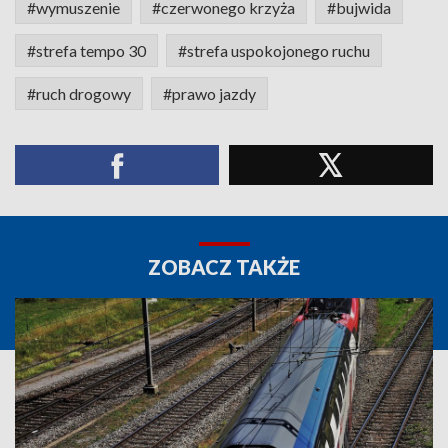
#wymuszenie
#czerwonego krzyża
#bujwida
#strefa tempo 30
#strefa uspokojonego ruchu
#ruch drogowy
#prawo jazdy
ZOBACZ TAKŻE