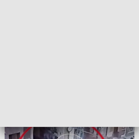
POWRÓT DO
WROCŁAW
TVP REGIONY
Zagubiona pięciolatka w Środzie Śląskiej
2022-04-15
Paweł Dąbek; ŁUKOWS