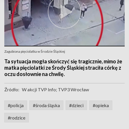
Zagubiona pięciolatka w Środzie Śląskiej
Ta sytuacja mogła skończyć się tragicznie, mimo że
matka pięciolatki ze Środy Śląskiej straciła córkę z
oczu dosłownie na chwilę.
Źródło:
W akcji TVP Info; TVP3 Wrocław
#policja
#środa śląska
#dzieci
#opieka
#rodzice