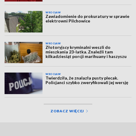
WROCŁAW
Zawiadomienie do prokuratury w sprawie
elektrowni Pilchowice
WROCŁAW
Złotoryjscy kryminalni weszli do
mieszkania 23-latka. Znaleźli tam
kilkadziesiąt porcji marihuany i haszyszu
WROCŁAW
Twierdziła, że znalazła pusty plecak.
Policjanci szybko zweryfikowali jej wersję
ZOBACZ WIĘCEJ