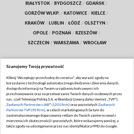
BIAŁYSTOK
/
BYDGOSZCZ
/
GDAŃSK
/
GORZÓW WLKP.
/
KATOWICE
/
KIELCE
/
KRAKÓW
/
LUBLIN
/
ŁÓDŹ
/
OLSZTYN
/
OPOLE
/
POZNAŃ
/
RZESZÓW
/
SZCZECIN
/
WARSZAWA
/
WROCŁAW
Szanujemy Twoją prywatność
Dołącz do nas:
Kliknij "Akceptuję i przechodzę do serwisu", aby wyrazić zgody na
korzystanie z technologii automatycznego śledzenia i zbierania danych,
TVP
dostęp do informacji na Twoim urządzeniu końcowym i ich
Abonament TVP
przechowywanie oraz na przetwarzanie Twoich danych osobowych przez
Regulamin TVP
nas, czyli Telewizję Polską S.A. w likwidacji (zwaną dalej również „TVP”),
Emisja w TVP
Polityka prywatności
Zaufanych Partnerów z IAB* (1201 firm)
oraz pozostałych
Zaufanych
Partnerów TVP (93 firm)
, w celach marketingowych (w tym do
Centrum informacji TVP
Moje zgody
zautomatyzowanego dopasowania reklam do Twoich zainteresowań i
mierzenia ich skuteczności) i pozostałych, które wskazujemy poniżej, a
Naziemna Telewizja Cyfrowa
Pomoc
także zgody na udostępnianie przez nas identyfikatora PPID do Google.
Sklep TVP
Biuro reklamy