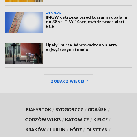
WROCŁAW
IMGW ostrzega przed burzami i upałami
do 38 st. C. W 14 województwach alert
RCB
Upały i burze. Wprowadzono alerty
najwyższego stopnia
ZOBACZ WIĘCEJ
BIAŁYSTOK
/
BYDGOSZCZ
/
GDAŃSK
/
GORZÓW WLKP.
/
KATOWICE
/
KIELCE
/
KRAKÓW
/
LUBLIN
/
ŁÓDŹ
/
OLSZTYN
/