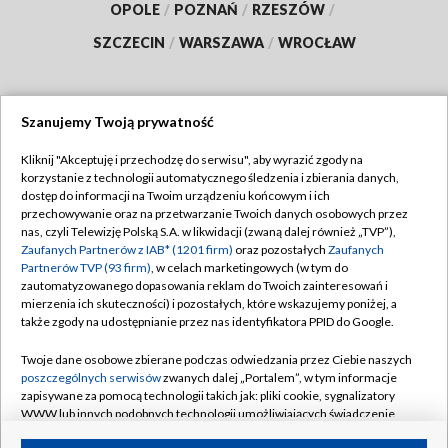
OPOLE
/
POZNAŃ
/
RZESZÓW
/
SZCZECIN
/
WARSZAWA
/
WROCŁAW
Szanujemy Twoją prywatność
Dołącz do nas:
Kliknij "Akceptuję i przechodzę do serwisu", aby wyrazić zgody na
korzystanie z technologii automatycznego śledzenia i zbierania danych,
TVP
dostęp do informacji na Twoim urządzeniu końcowym i ich
Abonament TVP
przechowywanie oraz na przetwarzanie Twoich danych osobowych przez
Regulamin TVP
nas, czyli Telewizję Polską S.A. w likwidacji (zwaną dalej również „TVP”),
Emisja w TVP
Polityka prywatności
Zaufanych Partnerów z IAB* (1201 firm)
oraz pozostałych
Zaufanych
Partnerów TVP (93 firm)
, w celach marketingowych (w tym do
Centrum informacji TVP
Moje zgody
zautomatyzowanego dopasowania reklam do Twoich zainteresowań i
mierzenia ich skuteczności) i pozostałych, które wskazujemy poniżej, a
Naziemna Telewizja Cyfrowa
Pomoc
także zgody na udostępnianie przez nas identyfikatora PPID do Google.
Sklep TVP
Biuro reklamy
Twoje dane osobowe zbierane podczas odwiedzania przez Ciebie naszych
Rada Programowa
Kontakt
poszczególnych serwisów
zwanych dalej „Portalem”, w tym informacje
zapisywane za pomocą technologii takich jak: pliki cookie, sygnalizatory
System NOS
WWW lub innych podobnych technologii umożliwiających świadczenie
dopasowanych i bezpiecznych usług, personalizację treści oraz reklam,
Informacje o nadawcy
Kanały