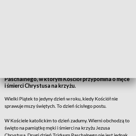
Dziś Wielki Piątek
Dziś Wielki Piątek – drugi dzień Triduum
Paschalnego, w którym Kościół przypomina o męce
i śmierci Chrystusa na krzyżu.
Wielki Piątek to jedyny dzień w roku, kiedy Kościół nie
sprawuje mszy świętych. To dzień ścisłego postu.
W Kościele katolickim to dzień zadumy. Wierni obchodzą to
święto na pamiątkę męki i śmierci na krzyżu Jezusa
Chrystusa. Drugi dzień Triduum Paschalnego nie jest jednak