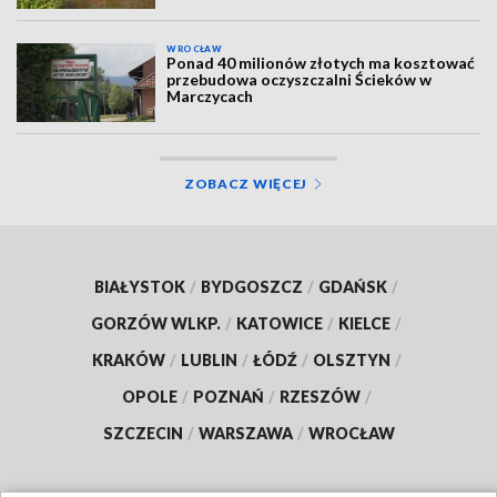
WROCŁAW
Ponad 40 milionów złotych ma kosztować
przebudowa oczyszczalni Ścieków w
Marczycach
ZOBACZ WIĘCEJ
BIAŁYSTOK
/
BYDGOSZCZ
/
GDAŃSK
/
GORZÓW WLKP.
/
KATOWICE
/
KIELCE
/
KRAKÓW
/
LUBLIN
/
ŁÓDŹ
/
OLSZTYN
/
OPOLE
/
POZNAŃ
/
RZESZÓW
/
SZCZECIN
/
WARSZAWA
/
WROCŁAW