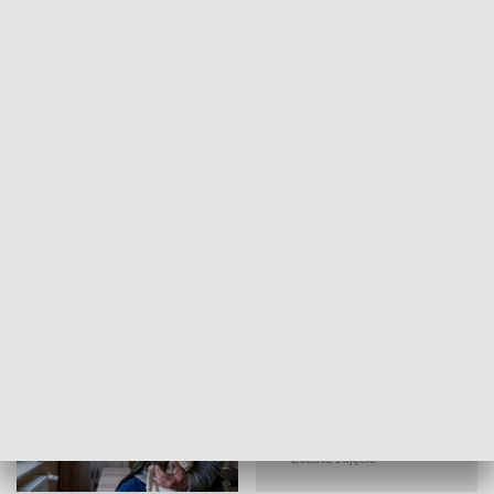
Maluch o nieustalonej jeszcze płci, karmiony jest co trzy godziny kozim
mlekiem (fot. PAP/Maciej Kulczyński)
(7)
Zobacz zdjęcia