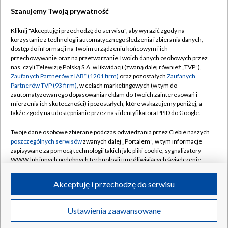
Szanujemy Twoją prywatność
Dołącz do nas:
Kliknij "Akceptuję i przechodzę do serwisu", aby wyrazić zgody na
korzystanie z technologii automatycznego śledzenia i zbierania danych,
TVP
dostęp do informacji na Twoim urządzeniu końcowym i ich
Abonament TVP
przechowywanie oraz na przetwarzanie Twoich danych osobowych przez
Regulamin TVP
nas, czyli Telewizję Polską S.A. w likwidacji (zwaną dalej również „TVP”),
Emisja w TVP
Polityka prywatności
Zaufanych Partnerów z IAB* (1201 firm)
oraz pozostałych
Zaufanych
Partnerów TVP (93 firm)
, w celach marketingowych (w tym do
Centrum informacji TVP
Moje zgody
zautomatyzowanego dopasowania reklam do Twoich zainteresowań i
mierzenia ich skuteczności) i pozostałych, które wskazujemy poniżej, a
Naziemna Telewizja Cyfrowa
Pomoc
także zgody na udostępnianie przez nas identyfikatora PPID do Google.
Sklep TVP
Biuro reklamy
Twoje dane osobowe zbierane podczas odwiedzania przez Ciebie naszych
Rada Programowa
Kontakt
poszczególnych serwisów
zwanych dalej „Portalem”, w tym informacje
zapisywane za pomocą technologii takich jak: pliki cookie, sygnalizatory
System NOS
WWW lub innych podobnych technologii umożliwiających świadczenie
dopasowanych i bezpiecznych usług, personalizację treści oraz reklam,
Informacje o nadawcy
Kanały
udostępnianie funkcji mediów społecznościowych oraz analizowanie
Akceptuję i przechodzę do serwisu
ruchu w Internecie.
Program dla prasy
©2026 Telewizja Polska S.A. w likwidacji
Biuro Reklamy
Twoje dane osobowe zbierane podczas odwiedzania przez Ciebie
Ustawienia zaawansowane
poszczególnych serwisów
na Portalu, takie jak adresy IP, identyfikatory
Ogłoszenie przetargowe
Twoich urządzeń końcowych i identyfikatory plików cookie, informacje o