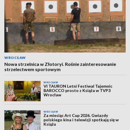
WROCŁAW
Nowa strzelnica w Złotoryi. Rośnie zainteresowanie
strzelectwem sportowym
WROCŁAW
VI TAURON Letni Festiwal Tajemnic
BAROCCO prosto z Książa w TVP3
Wrocław
WROCŁAW
Za miesiąc Art Cup 2026. Gwiazdy
polskiego kina i telewizji spotkają się w
Książu