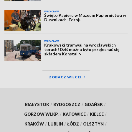
WROCŁAW
Święto Papieru w Muzeum Papiernictwa w
Dusznikach-Zdroju
WROCŁAW
Krakowski tramwaj na wrocławskich
torach! Dziś można było przejechać się
składem Konstal N
ZOBACZ WIĘCEJ
BIAŁYSTOK
/
BYDGOSZCZ
/
GDAŃSK
/
GORZÓW WLKP.
/
KATOWICE
/
KIELCE
/
KRAKÓW
/
LUBLIN
/
ŁÓDŹ
/
OLSZTYN
/