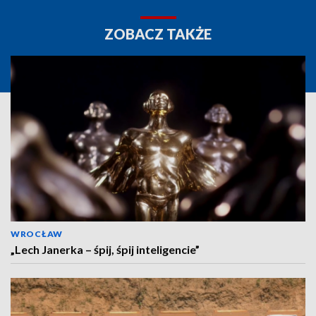
ZOBACZ TAKŻE
WROCŁAW
„Lech Janerka – śpij, śpij inteligencie”