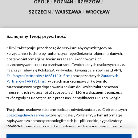
OPOLE
/
POZNAŃ
/
RZESZÓW
/
SZCZECIN
/
WARSZAWA
/
WROCŁAW
Szanujemy Twoją prywatność
Dołącz do nas:
Kliknij "Akceptuję i przechodzę do serwisu", aby wyrazić zgody na
korzystanie z technologii automatycznego śledzenia i zbierania danych,
TVP
dostęp do informacji na Twoim urządzeniu końcowym i ich
Abonament TVP
przechowywanie oraz na przetwarzanie Twoich danych osobowych przez
Regulamin TVP
nas, czyli Telewizję Polską S.A. w likwidacji (zwaną dalej również „TVP”),
Emisja w TVP
Polityka prywatności
Zaufanych Partnerów z IAB* (1201 firm)
oraz pozostałych
Zaufanych
Partnerów TVP (93 firm)
, w celach marketingowych (w tym do
Centrum informacji TVP
Moje zgody
zautomatyzowanego dopasowania reklam do Twoich zainteresowań i
mierzenia ich skuteczności) i pozostałych, które wskazujemy poniżej, a
Naziemna Telewizja Cyfrowa
Pomoc
także zgody na udostępnianie przez nas identyfikatora PPID do Google.
Sklep TVP
Biuro reklamy
Twoje dane osobowe zbierane podczas odwiedzania przez Ciebie naszych
Rada Programowa
Kontakt
poszczególnych serwisów
zwanych dalej „Portalem”, w tym informacje
zapisywane za pomocą technologii takich jak: pliki cookie, sygnalizatory
System NOS
WWW lub innych podobnych technologii umożliwiających świadczenie
dopasowanych i bezpiecznych usług, personalizację treści oraz reklam,
Informacje o nadawcy
Kanały
udostępnianie funkcji mediów społecznościowych oraz analizowanie