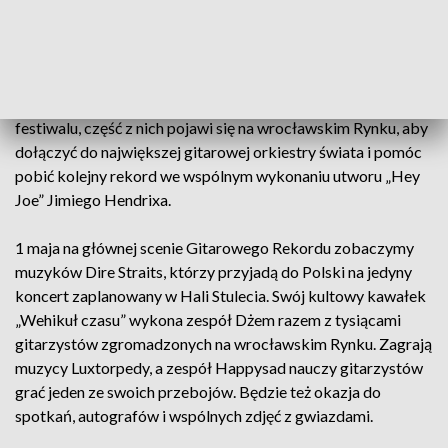
Gitarowy rekord
Koncerty gwiazd 3-Majówki są – jak co roku – częścią
Gitarowego Rekordu Świata. Zanim artyści zagrają na
festiwalu, część z nich pojawi się na wrocławskim Rynku, aby
dołączyć do największej gitarowej orkiestry świata i pomóc
pobić kolejny rekord we wspólnym wykonaniu utworu „Hey
Joe” Jimiego Hendrixa.
1 maja na głównej scenie Gitarowego Rekordu zobaczymy
muzyków Dire Straits, którzy przyjadą do Polski na jedyny
koncert zaplanowany w Hali Stulecia. Swój kultowy kawałek
„Wehikuł czasu” wykona zespół Dżem razem z tysiącami
gitarzystów zgromadzonych na wrocławskim Rynku. Zagrają
muzycy Luxtorpedy, a zespół Happysad nauczy gitarzystów
grać jeden ze swoich przebojów. Będzie też okazja do
spotkań, autografów i wspólnych zdjęć z gwiazdami.