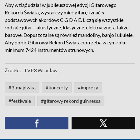
Aby wziąć udział w jubileuszowej edycji Gitarowego
Rekordu Świata, wystarczy mieć gitarę i znać 5
podstawowych akordów: C G D A E. Liczą się wszystkie
rodzaje gitar – akustyczne, klasyczne, elektryczne, a także
basowe. Dopuszczalne są również mandoliny, banjo i ukulele.
Aby pobić Gitarowy Rekord Świata potrzeba w tym roku
minimum 7424 instrumentów strunowych.
Źródło:
TVP3 Wrocław
#3-majówka
#koncerty
#imprezy
#festiwale
#gitarowy rekord guinnessa